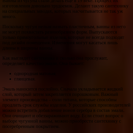
Ванны из чугуна стали делать еще в 19 веке. Процесс их
изготовления довольно трудоемок. Делают такую сантехнику
на специальных заводах, которых насчитывается не так уж
много.
Поскольку чугун нельзя назвать пластичным, ванны из него
не могут похвастать разнообразием форм. Выпускаются
только прямоугольные изделия, которые не всегда подходят
под дизайн помещения. Изменения могут касаться лишь
длины и ширины ванны.
Как выглядит сантехника и сколько она прослужит,
определяет качество эмали. Она бывает:
однородная матовая;
глянцевая.
Эмаль наносится послойно. Сначала укладывается жидкий
слой, который затем закрепляется порошковым. Важный
элемент производства – соли титана, которые способны
продлить срок службы изделия. У российских производителей
можно встретить добавление ионов серебра в состав эмали.
Они очищают и обеззараживают воду. Если стоит вопрос о
выборе чугунной ванны, можно приобрести сантехнику с
посеребренным покрытием.