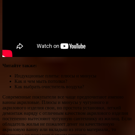
Читайте также:
Индукционые плиты: плюсы и минусы
Как и чем мыть потолки?
Как выбрать очиститель воздуха?
Современные покупатели все чаще предпочитают именно
ванны акриловые. Плюсы и минусы у чугунного и
акрилового изделия свои, но простота установки, легкий
демонтаж наряду с отличным качеством акрилового изделия
постепенно вытесняют чугунную сантехнику из жилищ. Если
обладатель жилья не пожалеет денег на качественную
акриловую ванну или вкладыш из этого материала,, то
наверняка не пожалеет о своем решении.