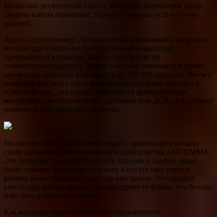
Несколько десятилетий назад с заводских конвейеров стали
сходить ванны акриловые. Плюсы и минусы есть и у этих
изделий.
Акрил – это полимер. Делается он из порошкового вещества,
которое при смешении со специальной жидкостью
превращается в пластик. Ванны производят из
полиметилметакрилата. Листы пластика помещают в термо-
шкафы, где материал нагревается до 150-180 градусов. Затем с
помощью высокого атмосферного давления ему придается
нужная форма. Дно ванны укрепляется армировочным
материалом (металлическими прутьями или ДСП), а на стенки
наносится стекловолокно и смолы.
Поскольку стоит акрил очень дорого, производители ванн
стали добавлять в него сантехнический пластик АБС/ПММА.
Это позволяет снизить стоимость изделия и сделать акрил
более гибким. Благодаря пластику в его составе удается
решить более сложные дизайнерские задачи. Это следует
учесть при выборе ванны. Чем вычурнее ее форма, тем больше
пластика добавлено в акрил.
Как материал акрил имеет много преимуществ: