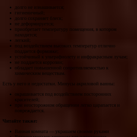
долго не изнашивается;
гигиеничный;
долго сохраняет блеск;
не деформируется;
приобретает температуру помещения, в котором
находится;
легкий;
под воздействием высоких температур отлично
поддается формовке;
устойчивый к ультрафиолету и инфракрасным лучам;
не поддается коррозии;
обладает повышенной сопротивляемостью к
химическим веществам.
Есть у него и недостатки. Минусы акриловой ванны:
окрашивается под воздействием посторонних
красителей;
при неосторожном обращении легко царапается и
повреждается.
Читайте также:
Ванная комната — украшаем своими руками
Вязание мочалок крючком для начинающих