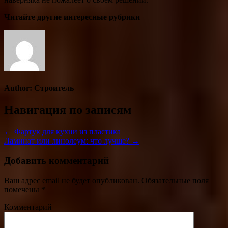
Читайте другие интересные рубрики
Author:
Строитель
Навигация по записям
← Фартук для кухни из пластика
Ламинат или линолеум: что лучше? →
Добавить комментарий
Ваш адрес email не будет опубликован.
Обязательные поля
помечены
*
Комментарий