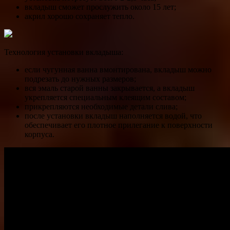
вкладыш сможет прослужить около 15 лет;
акрил хорошо сохраняет тепло.
Технология установки вкладыша:
если чугунная ванна вмонтирована, вкладыш можно
подрезать до нужных размеров;
вся эмаль старой ванны закрывается, а вкладыш
укрепляется специальным клеящим составом;
прикрепляются необходимые детали слива;
после установки вкладыш наполняется водой, что
обеспечивает его плотное прилегание к поверхности
корпуса.