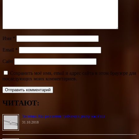
Имя
*
Email
*
Сайт
Сохранить моё имя, email и адрес сайта в этом браузере для
последующих моих комментариев.
ЧИТАЮТ:
Заклёпки. Как рассчитать требуемую длину заклёпки
31.10.2018