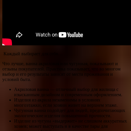
Каждый выбирает для себя…
Что лучше, ванна акриловая или чугунная, показывают и
отзывы покупателей. Практика показывает, что во многом
выбор и его результаты зависят от места проживания и
условий быта.
Акриловая ванна — отличный выбор для жилища с
изысканным дизайном и современным оформлением.
Изделия из акрила незаменимы в условиях
многоэтажки, если хозяин живет на верхнем этаже.
Чугунная ванна подойдет для людей, предпочитающих
экологические изделия повышенной прочности.
Изделие из чугуна «выдержит» не слишком аккуратных
хозяев; может выступать и в качестве тары для