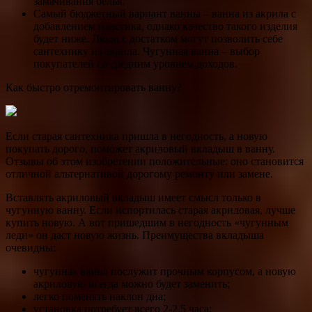
замачивания белья.
Самый бюджетный вариант ванны – ванна из акрила с
добавлением пластика, однако качество такого изделия
будет ниже. Люди с достатком могут позволить себе
сантехнику из акрила. Чугунная ванна – выбор
покупателей со средним уровнем доходов.
Как быстро отремонтировать ванну?
Если старая сантехника пришла в негодность, а новую
покупать дорого, поможет акриловый вкладыш в ванну.
Отзывы об этом изобретении положительные: оно становится
отличной альтернативой дорогому ремонту или замене.
Вставлять акриловый вкладыш имеет смысл только в
чугунную ванну. Если испортилась старая акриловая, лучше
купить новую. А вот пришедшим в негодность «чугунным
леди» он даст новую жизнь. Преимущества вкладыша
очевидны:
чугунная ванна послужит прочным корпусом, а новую
акриловую всегда можно будет заменить;
легко поменять наклон дна;
установка потребует всего 2-2,5 часа;