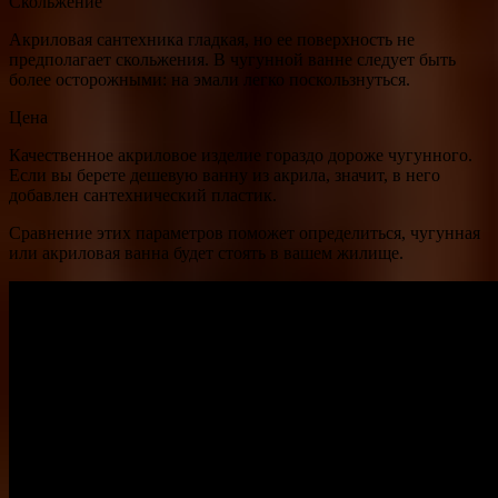
Скольжение
Акриловая сантехника гладкая, но ее поверхность не
предполагает скольжения. В чугунной ванне следует быть
более осторожными: на эмали легко поскользнуться.
Цена
Качественное акриловое изделие гораздо дороже чугунного.
Если вы берете дешевую ванну из акрила, значит, в него
добавлен сантехнический пластик.
Сравнение этих параметров поможет определиться, чугунная
или акриловая ванна будет стоять в вашем жилище.