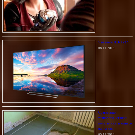
Что такое HD-TVI?
08.11.2018
Сравниваем
технологии стяжки
пола: плюсы и минусы
вариантов
05.11.2018