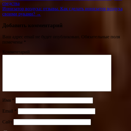
средства
Ионизатор воздуха: отзывы. Как сделать ионизатор воздуха
своими руками? →
Добавить комментарий
Ваш адрес email не будет опубликован.
Обязательные поля
помечены
*
Комментарий
Имя
*
Email
*
Сайт