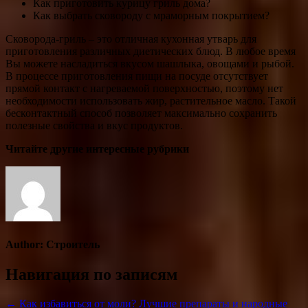
Как приготовить курицу гриль дома?
Как выбрать сковороду с мраморным покрытием?
Сковорода-гриль – это отличная кухонная утварь для
приготовления различных диетических блюд. В любое время
Вы можете насладиться вкусом шашлыка, овощами и рыбой.
В процессе приготовления пищи на посуде отсутствует
прямой контакт с нагреваемой поверхностью, поэтому нет
необходимости использовать жир, растительное масло. Такой
бесконтактный способ позволяет максимально сохранить
полезные свойства и вкус продуктов.
Читайте другие интересные рубрики
Author:
Строитель
Навигация по записям
← Как избавиться от моли? Лучшие препараты и народные