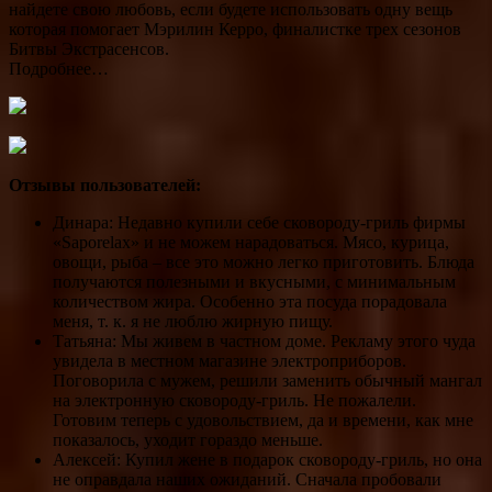
найдете свою любовь, если будете использовать одну вещь
которая помогает Мэрилин Керро, финалистке трех сезонов
Битвы Экстрасенсов.
Подробнее…
Отзывы пользователей:
Динара: Недавно купили себе сковороду-гриль фирмы
«Saporelax» и не можем нарадоваться. Мясо, курица,
овощи, рыба – все это можно легко приготовить. Блюда
получаются полезными и вкусными, с минимальным
количеством жира. Особенно эта посуда порадовала
меня, т. к. я не люблю жирную пищу.
Татьяна: Мы живем в частном доме. Рекламу этого чуда
увидела в местном магазине электроприборов.
Поговорила с мужем, решили заменить обычный мангал
на электронную сковороду-гриль. Не пожалели.
Готовим теперь с удовольствием, да и времени, как мне
показалось, уходит гораздо меньше.
Алексей: Купил жене в подарок сковороду-гриль, но она
не оправдала наших ожиданий. Сначала пробовали