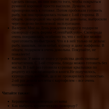
сделать овощи, но они вместо того, чтобы покрыться
румяной корочкой просто высохли. Думали, не
приноровились к готовке. Потом пробовали готовить
рыбу, так она прожарилась только с 1-ой стороны. В
общем, сковородкой мы крайне не довольны, выбросили
через неделю бесполезной эксплуатации.
Валерия: Мне на День рождения подруги подарили
сковороду-гриль фирмы «GreenPanKyoto». Сковорода
очень понравилась, особенно то, что с ней все можно
приготовить по-быстрому. Что я в ней только не делала:
рыбу, шашлык, люля-кебаб, курицу и даже маффины. В
общем, подарком я очень довольна. Покупайте, не
пожалеете!
Камилла: У меня от этого устройства двойственные
впечатления. С 1-ой стороны, блюда можно готовить без
масла. В 1-ый раз готовила куриные крылышки по
рецепту из прилагающийся книги.Не получилось,
курица стала жесткой, да и не прожарилась полностью.
2-ой раз делала котлеты с картофелем – все очень
понравилось.
Читайте также:
Керамическая сковорода: отзывы
Как выбрать керамическую сковороду?