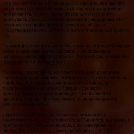
которого изготовлена сковорода. Как правило, они бывают
чугунными и алюминиевыми. 1-ые хорошо и равномерно
прогреваются, создавая хороший гриль-эффект; могут
прослужить долго; абсолютно безопасны для здоровья. Но
чугунные сковороды долго нагреваются, обладают
существенным весом, их тяжело мыть и в них нельзя хранить
еду.
Алюминиевые же отличаются быстрым нагревом, небольшим
весом и легкостью мытья. Но такие сковороды нельзя
царапать, нельзя перегревать выше 260 градусов, а также они
недолговечны в эксплуатации.
Покрытие сковороды-гриль может быть эмалированным,
керамическим, мраморным, антипригарным, нержавеющим.
Наибольшей популярностью пользуются сковороды с
эмалированным покрытием. Правда в процессе
приготовления на такой сковороде часто появляются
царапины и сколы. Поэтому самым лучшим покрытием
является керамическое.
Перед покупкой сковороды обратите внимание на
совместимость ее с источником тепла. Например, для газовых
плит подойдут любые сковороды, а для электрических
необходимо сравнивать диаметр конфорки и дна. Для