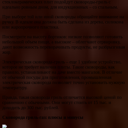
стеклокерамических плит подойдут сковороды-гриль с
идеально ровным дном, для индукционных – со стальным.
При выборе той или иной сковороды обращайте внимание на
ручку. В идеале она должна быть сделана из дерева, силикона
или жаропрочного пластика.
Посмотрите на высоту бортиков: низкие позволяют готовить
небольшой объем пищи, а высокие – облегчают сервировку,
дают возможность переворачивать продукты, не разбрызгивая
жир.
Электрическая сковорода-гриль – еще 1 удобное устройство,
которое не требует наличия плиты. Такие сковороды, как
правило, устанавливают на даче вместо мангалов. В отличие
от обычной посуды для приготовления, промышленная
электрическая сковорода позволяет точно установить нужную
температуру.
Правда, такая сковорода гриль отличается высокой ценой по
сравнению с обычными. Они могут стоить от 15 тыс. и
доходить до 300 тыс. рублей.
Сковорода гриль-газ: плюсы и минусы