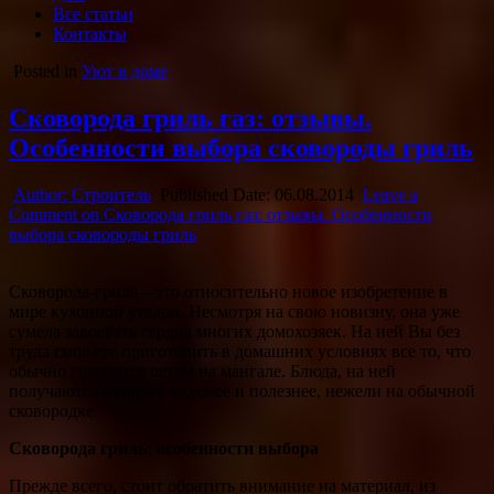
Все статьи
Контакты
Posted in
Уют в доме
Сковорода гриль газ: отзывы.
Особенности выбора сковороды гриль
Author:
Строитель
Published Date:
06.08.2014
Leave a
Comment
on Сковорода гриль газ: отзывы. Особенности
выбора сковороды гриль
Сковорода-гриль – это относительно новое изобретение в
мире кухонной утвари. Несмотря на свою новизну, она уже
сумела завоевать сердца многих домохозяек. На ней Вы без
труда сможете приготовить в домашних условиях все то, что
обычно готовится летом на мангале. Блюда, на
ней
получаются намного вкуснее и полезнее, нежели на обычной
сковородке.
Сковорода гриль: особенности выбора
Прежде всего, стоит обратить внимание на материал, из