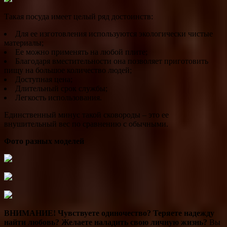
Такая посуда имеет целый ряд достоинств:
Для ее изготовления используются экологически чистые
материалы;
Ее можно применять на любой плите;
Благодаря вместительности она позволяет приготовить
пищу на большое количество людей;
Доступная цена;
Длительный срок службы;
Легкость использования.
Единственный минус такой сковороды – это ее
внушительный вес по сравнению с обычными.
Фото разных моделей
ВНИМАНИЕ!
Чувствуете одиночество? Теряете надежду
найти любовь? Желаете наладить свою личную жизнь?
Вы