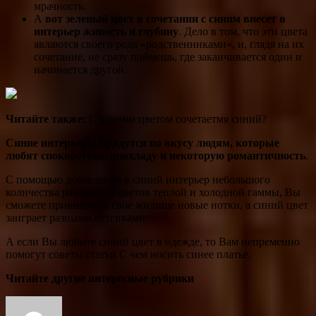
мрачность.
А
вот зеленый цвет в сочетании с синим
внесет в
интерьер живость и глубину
. Дело в том, что эти цвета
являются своего рода «родственниками», и, глядя на их
сочетание, не сразу поймешь, где заканчивается один и
начинается другой.
Читайте также:
С какими цветом сочетаетмя синий?
Синие интерьеры придутся по вкусу людям, которые
любят спокойствие, прохладу и некоторую романтичность
.
С помощью добавления в синий интерьер небольшого
количества различных цветов теплой и холодной гаммы, Вы
сможете привнести в свое жилище новые нотки, а синий цвет
заиграет разными оттенками.
А если Вы любите синий цвет в одежде, то Вам непременно
помогут советы статьи С чем носить синее платье.
Читайте другие интересные рубрики