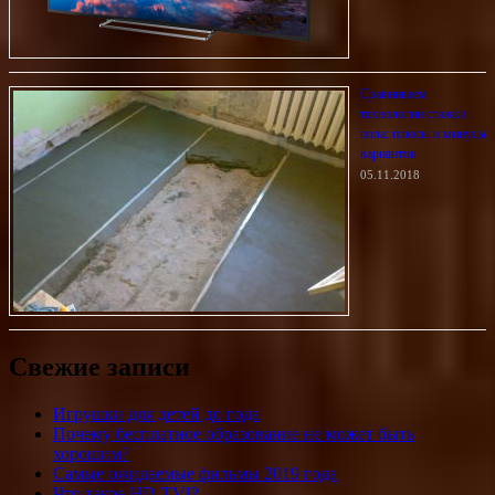
Сравниваем
технологии стяжки
пола: плюсы и минусы
вариантов
05.11.2018
Свежие записи
Игрушки для детей до года
Почему бесплатное образование не может быть
хорошим?
Самые ожидаемые фильмы 2019 года
Что такое HD-TVI?