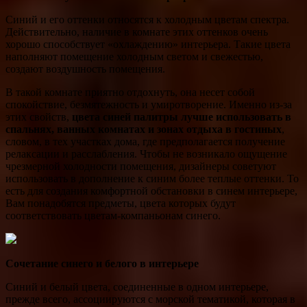
Синий и его оттенки относятся к холодным цветам спектра.
Действительно, наличие в комнате этих оттенков очень
хорошо способствует «охлаждению» интерьера. Такие цвета
наполняют помещение холодным светом и свежестью,
создают воздушность помещения.
В такой комнате приятно отдохнуть, она несет собой
спокойствие, безмятежность и умиротворение. Именно из-за
этих свойств,
цвета синей палитры лучше использовать в
спальнях, ванных комнатах и зонах отдыха в гостиных
,
словом, в тех участках дома, где предполагается получение
релаксации и расслабления. Чтобы не возникало ощущение
чрезмерной холодности помещения, дизайнеры советуют
использовать в дополнение к синим более теплые оттенки. То
есть для создания комфортной обстановки в синем интерьере,
Вам понадобятся предметы, цвета которых будут
соответствовать цветам-компаньонам синего.
Сочетание синего и белого в интерьере
Синий и белый цвета, соединенные в одном интерьере,
прежде всего, ассоциируются с морской тематикой, которая в