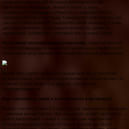
наши дни набирает все большую популярность при
оформлении интерьеров. Белый и синий в таких
тематических интерьерах играют роль морской пены и
непосредственно самой воды. Совершенно естественно, что
для того чтобы немного «разбавить» такой интерьер, к этим
двум цветам можно в небольшом количестве добавить
коралловый, золотистый, песочный или розовый цвета.
Бело-синий интерьер очень романтичен
. Такое настроение
создается благодаря возникающей ассоциации с морем и его
побережьем, ведь именно море является стихией романтиков.
Кроме того, такой интерьер подойдет как представителям
мужского пола, так и прекрасной половине человечества. Он
сочетает в себе свежесть и яркость, строгость и
сентиментальность.
Как сочетаются синий и желтый цвета в интерьере?
Выбор сочетания синего и желтого для оформления интерьера
– решение весьма смелое. Два этих цвета делают друг друга
ярче и насыщеннее. Синий в этом тандеме приобретает
большую насыщенность и глубину, а желтый как будто