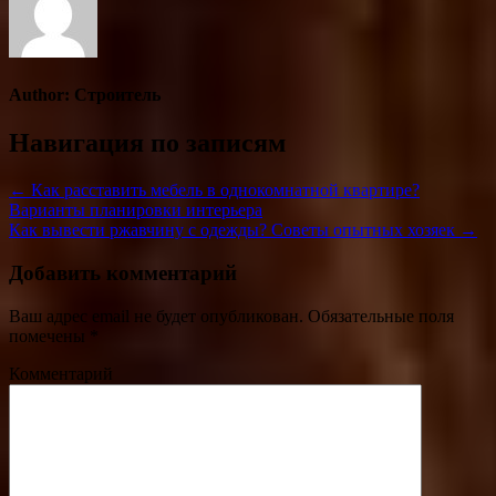
Author:
Строитель
Навигация по записям
← Как расставить мебель в однокомнатной квартире?
Варианты планировки интерьера
Как вывести ржавчину с одежды? Советы опытных хозяек →
Добавить комментарий
Ваш адрес email не будет опубликован.
Обязательные поля
помечены
*
Комментарий