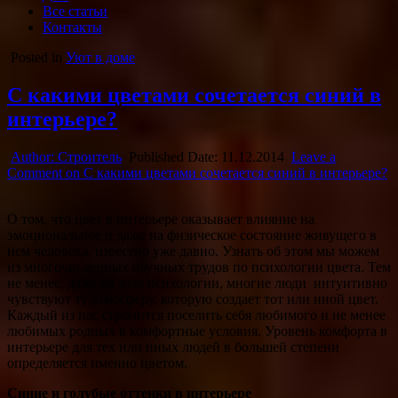
Все статьи
Контакты
Posted in
Уют в доме
С какими цветами сочетается синий в
интерьере?
Author:
Строитель
Published Date:
11.12.2014
Leave a
Comment
on С какими цветами сочетается синий в интерьере?
О том, что цвет в интерьере оказывает влияние на
эмоциональное и даже на физическое состояние живущего в
нем человека, известно уже давно. Узнать об этом мы можем
из многочисленных научных трудов по психологии цвета. Тем
не менее, даже не зная психологии, многие люди
интуитивно
чувствуют ту атмосферу, которую создает тот или иной цвет.
Каждый из нас стремится поселить себя любимого и не менее
любимых родных в комфортные условия. Уровень комфорта в
интерьере для тех или иных людей в большей степени
определяется именно цветом.
Синие и голубые оттенки в интерьере