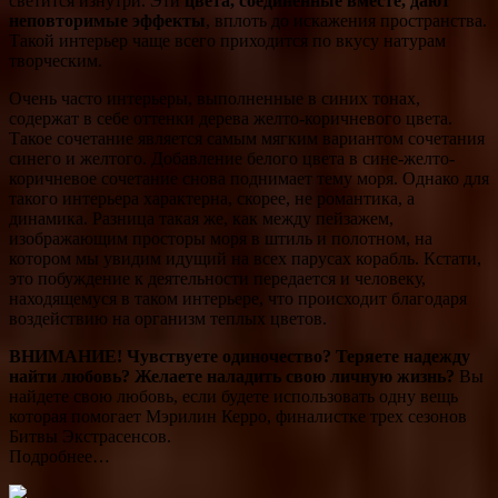
светится изнутри. Эти
цвета, соединенные вместе, дают
неповторимые эффекты
, вплоть до искажения пространства.
Такой интерьер чаще всего приходится по вкусу натурам
творческим.
Очень часто интерьеры, выполненные в синих тонах,
содержат в себе оттенки дерева желто-коричневого цвета.
Такое сочетание является самым мягким вариантом сочетания
синего и желтого. Добавление белого цвета в сине-желто-
коричневое сочетание снова поднимает тему моря. Однако для
такого интерьера характерна, скорее, не романтика, а
динамика. Разница такая же, как между пейзажем,
изображающим просторы моря в штиль и полотном, на
котором мы увидим идущий на всех парусах корабль. Кстати,
это побуждение к деятельности передается и человеку,
находящемуся в таком интерьере, что происходит благодаря
воздействию на организм теплых цветов.
ВНИМАНИЕ!
Чувствуете одиночество? Теряете надежду
найти любовь? Желаете наладить свою личную жизнь?
Вы
найдете свою любовь, если будете использовать одну вещь
которая помогает Мэрилин Керро, финалистке трех сезонов
Битвы Экстрасенсов.
Подробнее…