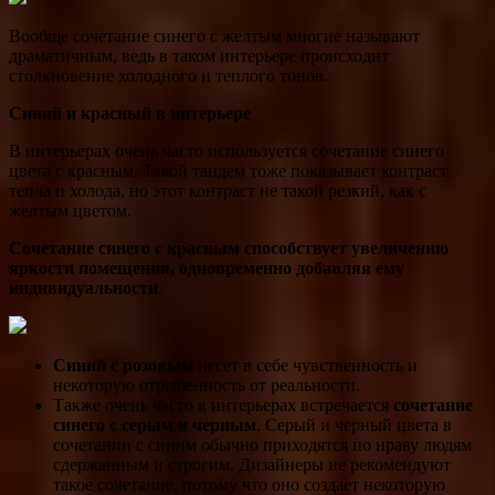
Вообще сочетание синего с желтым многие называют
драматичным, ведь в таком интерьере происходит
столкновение холодного и теплого тонов.
Синий и красный в интерьере
В интерьерах очень часто используется сочетание синего
цвета с красным. Такой тандем тоже показывает контраст
тепла и холода, но этот контраст не такой резкий, как с
желтым цветом.
Сочетание синего с красным способствует увеличению
яркости помещения, одновременно добавляя ему
индивидуальности
.
Синий с розовым
несет в себе чувственность и
некоторую отрешенность от реальности.
Также очень часто в интерьерах встречается
сочетание
синего с серым и черным
. Серый и черный цвета в
сочетании с синим обычно приходятся по нраву людям
сдержанным и строгим. Дизайнеры не рекомендуют
такое сочетание, потому что оно создает некоторую