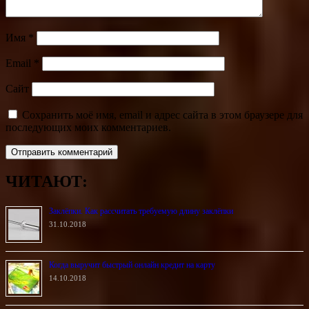
Имя
*
Email
*
Сайт
Сохранить моё имя, email и адрес сайта в этом браузере для
последующих моих комментариев.
ЧИТАЮТ:
Заклёпки. Как рассчитать требуемую длину заклёпки
31.10.2018
Когда выручит быстрый онлайн кредит на карту
14.10.2018