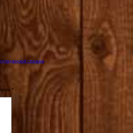
 супружеской спальни
ечены
*