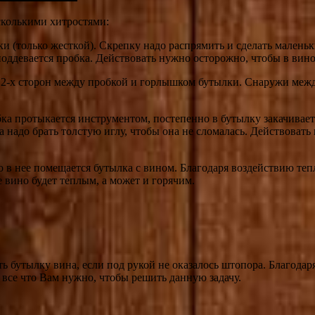
сколькими хитростями:
 (только жесткой). Скрепку надо распрямить и сделать маленьк
оддевается пробка. Действовать нужно осторожно, чтобы в вин
 с 2-х сторон между пробкой и горлышком бутылки. Снаружи ме
бка протыкается инструментом, постепенно в бутылку закачивае
а надо брать толстую иглу, чтобы она не сломалась. Действовать
го в нее помещается бутылка с вином. Благодаря воздействию теп
е вино будет теплым, а может и горячим.
ь бутылку вина, если под рукой не оказалось штопора. Благодар
 все что Вам нужно, чтобы решить данную задачу.