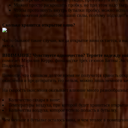
Можно просто раскрошить пробку, но при этом надо быть 
Чтобы протолкнуть внутрь бутылки пробку, можно исполь
приложения довольно большой силы, поэтому подходит н
Сколько хранится открытое вино?
Часто бывают такие случаи, когда открытое вино остается, а в
вкуса.
ВНИМАНИЕ!
Чувствуете одиночество? Теряете надежду н
помогает Мэрилин Керро, финалистке трех сезонов Битвы Экст
Подробнее…
Помните, что слишком долгое время не получится хранить откр
окисления и предотвратить это нельзя, можно лишь немного за
На скорость окисления оказывает влияние много разнообразны
Количество сахара в вине;
Температуры воздуха, при которой будет храниться открыта
Количества воздуха, которое успело попасть в бутылку.
Чем меньше в бутылке осталось вина, и чем теплее в помещении