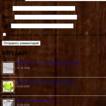
Имя
*
Email
*
Сайт
Сохранить моё имя, email и адрес сайта в этом браузере д
ЧИТАЮТ:
Заклёпки. Как рассчитать требуемую длину заклёпки
31.10.2018
Когда выручит быстрый онлайн кредит на карту
14.10.2018
Можно ли менять окна зимой?
10.09.2018