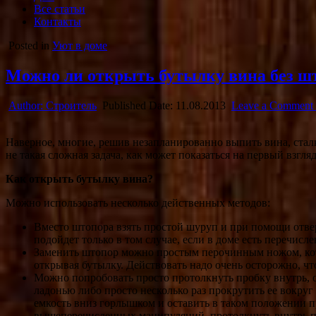
Все статьи
Контакты
Posted in
Уют в доме
Можно ли открыть бутылку вина без ш
Author:
Строитель
Published Date:
11.08.2013
Leave a Comment
Наверное, многие, решив незапланированно выпить вина, сталк
не такая сложная задача, как может показаться на первый взгл
Как открыть бутылку вина?
Можно использовать несколько действенных методов:
Вместо штопора взять простой шуруп и при помощи отверт
подойдет только в том случае, если в доме есть перечис
Заменить штопор можно простым перочинным ножом, кото
открывая бутылку. Действовать надо очень осторожно, чт
Можно попробовать просто протолкнуть пробку внутрь, од
ладонью либо просто несколько раз прокрутить ее вокруг
емкость вниз горлышком и оставить в таком положении пр
вышеперечисленных манипуляций, протолкнуть внутрь пр