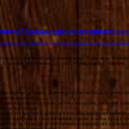
топора? Сколько хранится открытое вин
on Можно ли открыть бутылку вина без штопора? Сколько храни
ивались с проблемой отсутствия штопора. В результате возникал
яд. Есть масса эффективных
способов, чтобы решить этот вопрос.
ки вкрутить в пробку. Далее берутся плоскогубцы, и пробка по
ленные инструменты;
рый максимально глубоко загоняется в пробку, после чего нож
обы не пораниться;
нако, это получится далеко не с 1-го раза, понадобится немного
 своей оси (сначала 3 раза по часовой стрелке, а потом 3 раза 
имерно на 10 сек, после чего бутылка возвращается в нормально
обку станет намного легче;