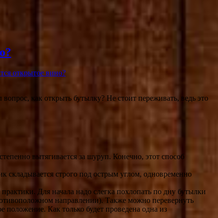
о?
тся открытое вино?
 вопрос, как открыть бутылку? Не стоит переживать, ведь это
степенно вытягивается за шуруп. Конечно, этот способ
ик складывается строго под острым углом, одновременно
 практики. Для начала надо слегка похлопать по дну бутылки
в противоположном направлении). Также можно перевернуть
е положение. Как только будет проведена одна из