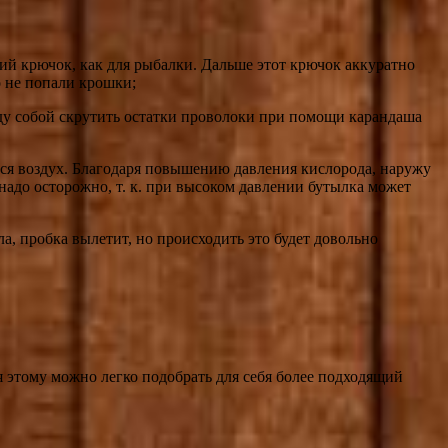
ий крючок, как для рыбалки. Дальше этот крючок аккуратно
о не попали крошки;
жду собой скрутить остатки проволоки при помощи карандаша
тся воздух. Благодаря повышению давления кислорода, наружу
 надо осторожно, т. к. при высоком давлении бутылка может
ла, пробка вылетит, но происходить это будет довольно
я этому можно легко подобрать для себя более подходящий