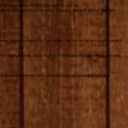
 фильтровать, чтобы убрать весь мусор;
лием пальца входит внутрь. Однако данный метод требует
 можно хранить открытый напиток, чтобы он не потеряло своего
е свою любовь, если будете использовать одну вещь которая
 соприкосновение его с кислородом, начинается процесс