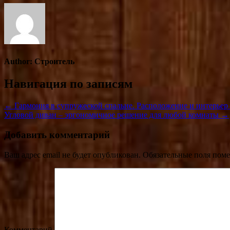
Author:
Строитель
Навигация по записям
← Гармония в супружеской спальне. Расположение и интерьер
Угловой диван – эргономичное решение для любой комнаты →
Добавить комментарий
Ваш адрес email не будет опубликован.
Обязательные поля пом
Комментарий