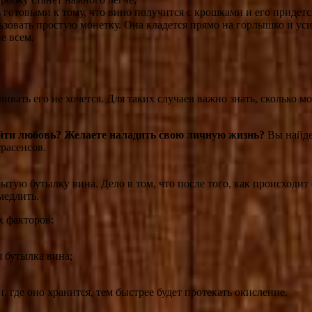
готовыми к тому, что вино получится с крошками и его придется
зовать простую монетку. Она кладется прямо на горлышко и уси
е всем.
ыливать его не хочется. Для таких случаев важно знать, сколько
айти любовь? Желаете наладить свою личную жизнь?
Вы найдет
расенсов.
ытую бутылку вина. Дело в том, что после того, как происходит
медлить.
х факторов:
я бутылка вина;
, где оно хранится, тем быстрее будет протекать окисление.