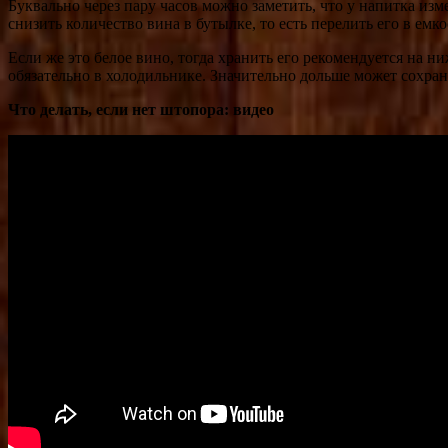
Буквально через пару часов можно заметить, что у напитка изме
снизить количество вина в бутылке, то есть перелить его в емк
Если же это белое вино, тогда хранить его рекомендуется на н
обязательно в холодильнике. Значительно дольше может сохранят
Что делать, если нет штопора: видео