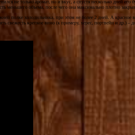
нился не только аромат, но и вкус, а спустя несколько дней его 
ость меньшего объема, после чего она максимально плотно закрыв
ижней полке холодильника, при этом не более 2 дней. А красное 
ь свежесть крепкое вино (к примеру, херес, портвейн и др.) – д