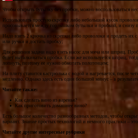
Чтобы открыть бутылку без пробки, можно воспользоваться не
Использовать простую скрепку либо небольшой кусок проволоки
просовывается между горлышком бутылки и пробкой, и снизу п
Надо взять 2 крючка из скрепки либо проволоки и продеть их
или ручки и достать пробку;
Для решения задачи надо взять насос для мяча или шприц. Про
будет выталкиваться пробка. Если же используется шприц, тогд
лопнуть, поэтому ее нужно обмотать полотенцем;
На плиту ставится кастрюлька с водой и нагревается, после че
медленно. Однако здесь есть один большой минус – в результат
Читайте также:
Как сделать вино из варенья?
Как приготовить домашнее вино?
Есть большое количество разнообразных методов, чтобы открыт
вариант. Знание простых технологий и немного практики – это
Читайте другие интересные рубрики