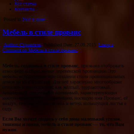
Все статьи
Контакты
Posted in
Уют в доме
Мебель в стиле прованс
Author:
Строитель
Published Date:
27.09.2015
Leave a
Comment
on Мебель в стиле прованс
Мебель, созданная в стиле прованс
, призвана отображать
атмосферу и образ жизни деревенской провинции. Это
мебель, используемая при создании стиля провинциальных
домов на юге Франции. Для неё характерно многообразие
оттенков и таких цветов, как жёлтый, терракотовый,
лавандовый, песочный и оливковый, характеризующих
южную французскую провинцию, носящую имя Прованс, её
воздух, течение жизни, зелень и ветер, колышущий листья в
саду.
Если Вы хотите создать у себя дома маленький уголок
тишины и покоя, мебель в стиле прованс — то, что Вам
нужно
.