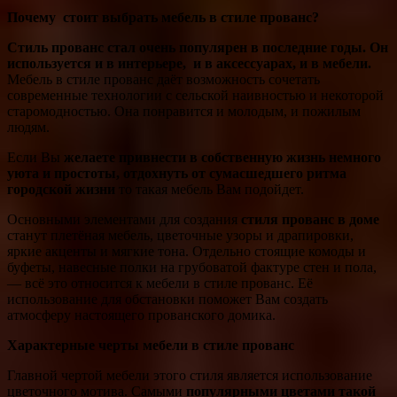
Почему стоит выбрать мебель в стиле прованс?
Стиль прованс стал очень популярен в последние годы. Он
используется и в интерьере, и в аксессуарах, и в мебели.
Мебель в стиле прованс даёт возможность сочетать
современные технологии с сельской наивностью и некоторой
старомодностью. Она понравится и молодым, и пожилым
людям.
Если Вы
желаете привнести в собственную жизнь немного
уюта и простоты, отдохнуть от сумасшедшего ритма
городской жизни
то такая мебель Вам подойдет.
Основными элементами для создания
стиля прованс в доме
станут плетёная мебель, цветочные узоры и драпировки,
яркие акценты и мягкие тона. Отдельно стоящие комоды и
буфеты, навесные полки на грубоватой фактуре стен и пола,
— всё это относится к мебели в стиле прованс. Её
использование для обстановки поможет Вам создать
атмосферу настоящего прованского домика.
Характерные черты мебели в стиле прованс
Главной чертой мебели этого стиля является использование
цветочного мотива. Самыми
популярными цветами такой