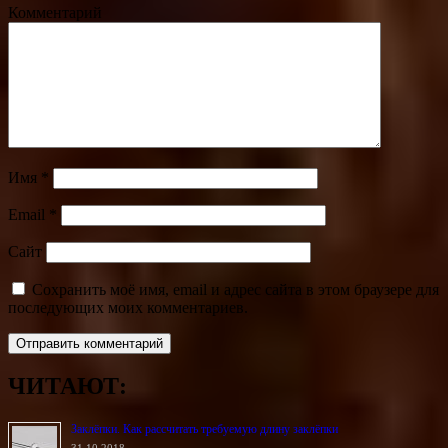
Комментарий
Имя
*
Email
*
Сайт
Сохранить моё имя, email и адрес сайта в этом браузере для
последующих моих комментариев.
ЧИТАЮТ:
Заклёпки. Как рассчитать требуемую длину заклёпки