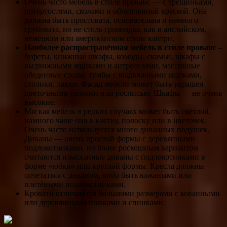
Очень часто мебель в стиле прованс — с трещинками,
потёртостями, сколами и облупленной краской. Она
должна быть простовата, основательна и немного
грубовата, но не столь громоздка, как в английском,
немецком или американском стиле кантри.
Наиболее распространённая мебель в стиле прованс
–
буфеты, книжные шкафы, комоды, скамьи, шкафы с
выдвижными ящиками и антресолями, массивные
обеденные столы, тумбы с выдвижными ящиками,
столики, лавки. Фасад мебели может быть украшен
цветочными узорами или росписью. Шкафы — не очень
высокие.
Мягкая мебель в редких случаях может быть светлой,
намного чаще она в клетку, полоску или в цветочек.
Очень часто используется много диванных подушек.
Диваны — очень простой формы с деревянными
подлокотниками, но более роскошным вариантом
считаются изысканные диваны с подлокотниками в
форме «юбки» или круглой формы. Кресла должны
сочетаться с диваном, либо быть кожаными или
плетёными подлокотниками.
Кровати отличаются большими размерами с кованными
или деревянными ножками и спинками.