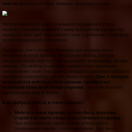
мебели
являются оттенки лаванды, люцерны и розы.
Мебель молочного цвета, в комнате, созданной в стиле
прованс, способна разрядить гамму всего стиля, придав ему
свежесть. Этот цвет успокаивает глаза и разбавляет атмосферу,
делая её воздушной и приятной.
На родине этого стиля во Франции для создания всего
интерьера в стиле прованс используют мебель, которая
досталась по наследству: стулья, кровати, шифоньеры, шкафы,
комоды. Эта мебель полностью соответствует основным
требованиям стиля. Она проста, обладает спокойным цветом и
прекрасно сочетается с цветом зелени и неба.
Дом, в котором
используется мебель в стиле прованс, приобретает
особенную атмосферу умиротворения,
так свойственную
деревенскому образу жизни.
Как выбрать мебель в стиле прованс?
Мебель в стиле прованс должна быть довольно
старой или иметь следы искусственного старения
.
При изготовлении такой мебели используется
специальный приём — патинирование. Для такой