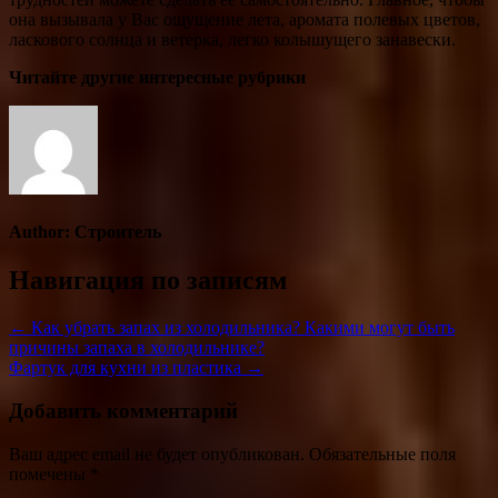
она вызывала у Вас ощущение лета, аромата полевых цветов,
ласкового солнца и ветерка, легко колышущего занавески.
Читайте другие интересные рубрики
Author:
Строитель
Навигация по записям
← Как убрать запах из холодильника? Какими могут быть
причины запаха в холодильнике?
Фартук для кухни из пластика →
Добавить комментарий
Ваш адрес email не будет опубликован.
Обязательные поля
помечены
*