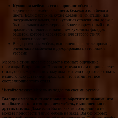
Кухонная мебель в стиле прованс
обычно
коричневого, зелёного, синего, бежевого или белого
цвета. Если фартук на кухне сделан из имитации или
натурального камня, то и кухонная столешница должна
быть из такого же материала. Более современный стиль
прованс отличается и наличием кухонных фасадов-
решёток, которые характерны для старого стиля
сельского прованса.
Вся деревянная мебель, выполненная в стиле прованс,
очень часто выбелена и декорирована цветочными
узорами.
Мебель в стиле прованс создаёт в комнате ощущение
прохлады. В провинции Прованс, откуда к нам и пришёл этот
стиль, очень жарко, и поэтому дома жители стараются создать
немного искусственной прохлады, что и отличает все
составляющие этого стиля.
Читайте также:
Мебель из поддонов своими руками
Выбирая мебель в стиле прованс, обратите внимание, что
она более легка и изящна, чем мебель, выполненная в
других стилях
. Даже если Вы по каким-то причинам не
можете приобрести такую мебель на заказ, Вы без особых
трудностей можете сделать её самостоятельно. Главное, чтобы