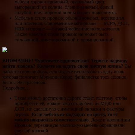
мебели хороши кремовый, оранжевый цвет,
выгоревший на солнце, бледно-зелёный, белый,
голубой, цвет морской волны и цвет подсолнуха.
Мебель в стиле прованс обычно кованая, деревянная
или плетёная. Современные материалы — МДФ, ДСП,
ПВХ и прочие — в такой мебели не используются.
Также мебель в стиле прованс не может быть
стеклянной, никелированной и хромированной.
ВНИМАНИЕ!
Чувствуете одиночество? Теряете надежду
найти любовь? Желаете наладить свою личную жизнь?
Вы
найдете свою любовь, если будете использовать одну вещь
которая помогает Мэрилин Керро, финалистке трех сезонов
Битвы Экстрасенсов.
Подробнее…
Такая мебель достаточно дорого стоит, поэтому чтобы
приобрести её, можно заказать мебель из МДФ или
ДСП, но сделанную с имитацией окраски и фактуры
дерева.
Если мебель не подходит по цвету, то её
можно покрасить самостоятельно
. Даже в провинции
Прованс деревянную массивную мебель окрашивали
светлой краской.