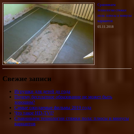
Сравниваем
технологии стяжки
пола: плюсы и минусы
вариантов
05.11.2018
Свежие записи
Игрушки для детей до года
Почему бесплатное образование не может быть
хорошим?
Самые ожидаемые фильмы 2019 года
Что такое HD-TVI?
Сравниваем технологии стяжки пола: плюсы и минусы
вариантов