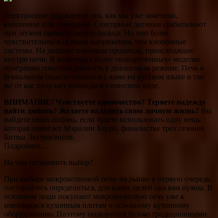
Электронное управление это, как мы уже заметили,
кнопочное или сенсорное. Сенсорные датчики срабатывают
при лёгком прикосновении пальца. Но они более
чувствительны к скачкам напряжения, чем кнопочные
системы. На дисплее показаны процессы, происходящие
внутри печи. В некоторых более «навороченных» моделях
программа способна работать в диалоговом режиме. Печь в
буквальном смысле общается с вами на русском языке и так
же от вас получает команды в словесном виде.
ВНИМАНИЕ!
Чувствуете одиночество? Теряете надежду
найти любовь? Желаете наладить свою личную жизнь?
Вы
найдете свою любовь, если будете использовать одну вещь
которая помогает Мэрилин Керро, финалистке трех сезонов
Битвы Экстрасенсов.
Подробнее…
На чём остановить выбор?
При выборе микроволновой печи на рынке в первую очередь,
постарайтесь определиться, для каких целей она вам нужна. В
основном люди покупают микроволновую печь уже к
имеющимся кухонным плитам и основному кухонному
оборудованию. Поэтому пользуются только традиционными