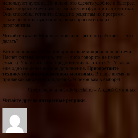
используют духовку. Но в печи это сделать удобнее и быстрее.
Самые дорогие печи имеют множество функций автоматики.
Они способны готовить блюда по рецептам их программ.
Такие печи пользуются меньшим спросом из-за их
дороговизны.
Читайте также:
Микроволновка не греет, но работает — что
делать?
Вот и основные замечания при выборе микроволновой печи.
Насчёт фирмы, конечно, что — либо говорить не имеет
смысла. У каждого свои предпочтения на этот счёт. А так же
ещё одно не менее важное дополнение.
Приобретайте
технику только в фирменных магазинах.
В наше время на
прилавках множество подделок. Успехов вам в выборе!
Специально для LadySpecial.ru – Андрей Смирных
Читайте другие интересные рубрики