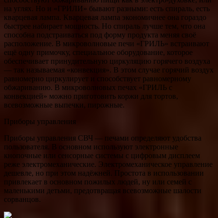
на углях. Но и «ГРИЛИ» бывают разными: есть спираль, есть
кварцевая лампа. Кварцевая лампа экономичнее она гораздо
быстрее набирает мощность. Но спираль лучше тем, что она
способна подстраиваться под форму продукта меняя своё
расположение. В микроволновые печи «ГРИЛЬ» встраивают
ещё одну примочку, специальное оборудование, которое
обеспечивает принудительную циркуляцию горячего воздуха
— так называемая «конвекция». В этом случае горячий воздух
равномерно циркулирует и способствует равномерному
обжариванию. В микроволновых печах «ГРИЛЬ с
конвекцией» можно приготовить коржи для тортов,
всевозможные выпечки, пирожные.
Приборы управления
Приборы управления СВЧ — печами определяют удобства
пользователя. В основном используют электронные
кнопочные или сенсорные системы с цифровым дисплеем
реже электромеханические. Электромеханическое управление
дешевле, но при этом надёжней. Простота в использовании
привлекает в основном пожилых людей, ну или семей с
маленькими детьми, предотвращая всевозможные шалости
сорванцов.