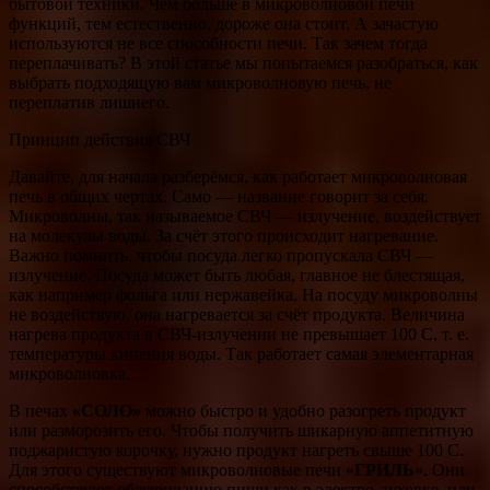
бытовой техники. Чем больше в микроволновой печи
функций, тем естественно, дороже она стоит. А зачастую
используются не все способности печи. Так зачем тогда
переплачивать? В этой статье мы попытаемся разобраться, как
выбрать подходящую вам микроволновую печь, не
переплатив лишнего.
Принцип действия СВЧ
Давайте, для начала разберёмся, как работает микроволновая
печь в общих чертах. Само — название говорит за себя.
Микроволны, так называемое СВЧ — излучение, воздействует
на молекулы воды. За счёт этого происходит нагревание.
Важно помнить, чтобы посуда легко пропускала СВЧ —
излучение. Посуда может быть любая, главное не блестящая,
как например фольга или нержавейка. На посуду микроволны
не воздействую, она нагревается за счёт продукта. Величина
нагрева продукта в СВЧ-излучении не превышает 100 С, т. е.
температуры кипения воды. Так работает самая элементарная
микроволновка.
В печах
«СОЛО»
можно быстро и удобно разогреть продукт
или разморозить его. Чтобы получить шикарную аппетитную
поджаристую корочку, нужно продукт нагреть свыше 100 С.
Для этого существуют микроволновые печи «
ГРИЛЬ
«. Они
способствуют обжариванию пищи как в электро-духовке, или