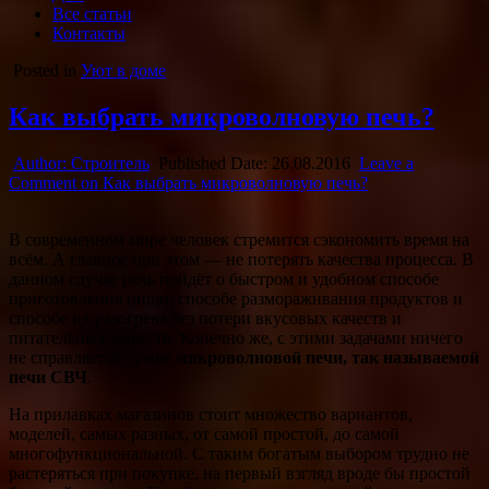
Все статьи
Контакты
Posted in
Уют в доме
Как выбрать микроволновую печь?
Author:
Строитель
Published Date:
26.08.2016
Leave a
Comment
on Как выбрать микроволновую печь?
В современном мире человек стремится сэкономить время на
всём. А главное при этом — не потерять качества процесса. В
данном случае речь пойдёт о быстром и удобном способе
приготовления пищи, способе размораживания продуктов и
способе их разогрева без потери вкусовых
качеств и
питательных веществ. Конечно же, с этими задачами ничего
не справляется лучше
микроволновой печи, так называемой
печи СВЧ
.
На прилавках магазинов стоит множество вариантов,
моделей, самых разных, от самой простой, до самой
многофункциональной. С таким богатым выбором трудно не
растеряться при покупке, на первый взгляд вроде бы простой