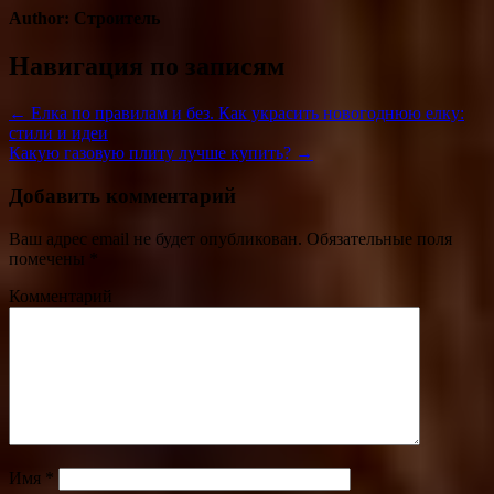
Author:
Строитель
Навигация по записям
← Елка по правилам и без. Как украсить новогоднюю елку:
стили и идеи
Какую газовую плиту лучше купить? →
Добавить комментарий
Ваш адрес email не будет опубликован.
Обязательные поля
помечены
*
Комментарий
Имя
*