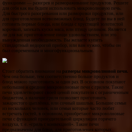
функциями — разогрев и размораживание продуктов. Решите
для себя как вы будите использовать микроволновую печь.
Для быстрого разогревания или разморозки продуктов, или
для приготовления всевозможных блюд. Будите ли вы в ней
готовить первые блюда, или блюда с хрустящей золотистой
корочкой, запекать куски мяса, или птицу целиком. Является
ли для вас приготовление пищи удовольствием, или это
вынужденная необходимость. Вы желаете купить
стандартный недорогой прибор, или вам нужно, чтобы он
был современным и многофункциональным.
Стоит обратить внимание на
размеры микроволновой печи.
Чем она больше, тем соответственно больше продуктов и
блюд можно приготовить за один раз. В основном покупают
небольшие и средние микроволновые печи с грилем. Такие
печи удовлетворяют своей ценой покупателя с ограниченным
бюджетом, а наличие гриля позволяет приготовить
зажаристого цыплёнка, или сочный шашлык. Большие семьи
из нескольких человек, или семьи которые часто любят
встречать гостей, в основном, приобретают микроволновые
печи с функцией принудительной циркуляции горячего
воздуха, т. е. «гриль с конвекцией». Такие печи
предназначены для блюд, для приготовления которых