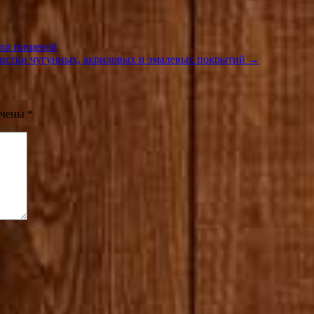
оли пищевой
чистки чугунных, акриловых и эмалевых покрытий →
ечены
*