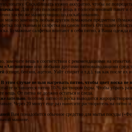
вую лопатку. Соскабливать нужно аккуратно, чтобы не повредит
запачкали
. Для этого положите вещь в полиэтиленовый пакет и
е точно такую же манипуляцию по соскабливанию.
ки можно заменить любым другим бумажным предметом (бумажные 
лфетка под тканью и салфетка на самом пятне). Отгладьте област
оска. Бумажные салфетки впитают в себя пятно, а Ваша одежда и
но, замочите вещь в соответствии с рекомендациями на этикетке
ом «Антипятин»
или любыми другими пятновыводящими средства
лей
(спирт, бензин, ацетон, Уайт спирит и т.д.), так как после и
.
В этом случае нельзя нагревать пятно, чтобы цвет воска не 
отайте оставшееся пятно 10-% раствором буры. Чтобы убрать ра
 вещь. От пятна не должно остаться и следа.
ежелательно
, поэтому пятно от воска выводится жирорастворя
авьте. Через 20 минут еще раз нанесите растворитель на пятно 
каней
Вам понадобится обычное средство для мытья посуды («Фери
альной машине.