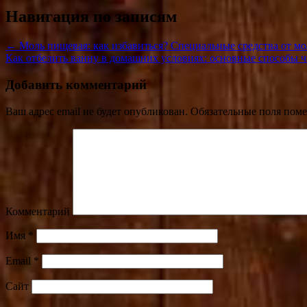
Навигация по записям
← Моль пищевая: как избавиться? Специальные средства от м
Как отбелить ванну в домашних условиях: основные способы 
Добавить комментарий
Ваш адрес email не будет опубликован.
Обязательные поля пом
Комментарий
Имя
*
Email
*
Сайт