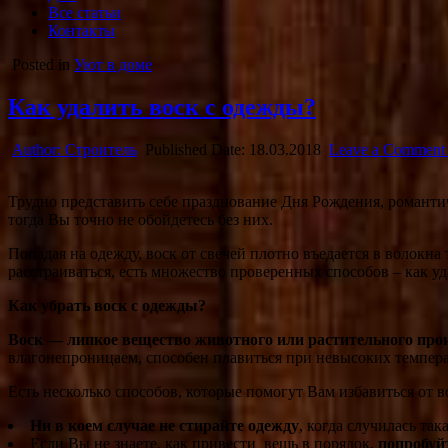
Все статьи
Контакты
Posted in
Уют в доме
Как удалить воск с одежды?
Author:
Строитель
Published Date:
18.03.2018
Leave a Comment
Трудно представить себе празднование Дня Рождения, романтич
тогда Вы точно не обойдетесь без них.
Попадая на одежду, воск от свечей плотно въедается в
волокна 
расстраиваться, есть множество проверенных способов – как уд
Как убрать воск с одежды?
Воск — липкое вещество животного или растительного про
влагонепроницаем, способен плавиться при невысоких темпера
Есть несколько способов, которые помогут Вам избавиться от в
Ни в коем случае не стирайте одежду
, когда случилась та
Если Вы не знаете, как привести вещь в порядок,
попробуй