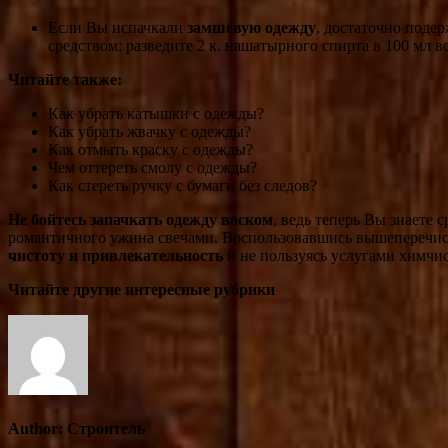
Если Вы испачкали
замшевую одежду
, достаточно поде
средством: разведите 2 к. нашатырного спирта в 100 мл
Читайте также:
Как убрать катышки с одежды?
Как убрать жвачку с одежды?
Как отмыть краску с одежды?
Чем оттереть смолу с одежды?
Как стереть ручку с бумаги без следов?
Не бойтесь запачкать одежду воском
, ведь теперь Вы знаете 
романтичного ужина свечами. Воспользовавшись вышеперечи
чистоту и привлекательность
и не пользуясь услугами химчи
Читайте другие интересные рубрики
Author:
Строитель