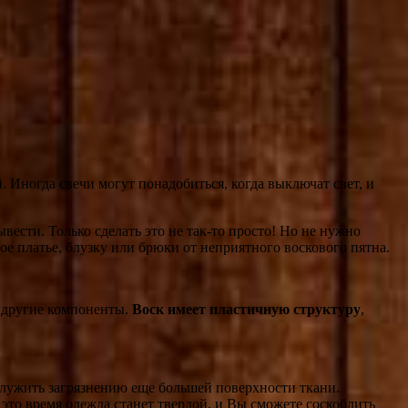
 Иногда свечи могут понадобиться, когда выключат свет, и
вести. Только сделать это не так-то просто! Но не нужно
ое платье, блузку или брюки от неприятного воскового пятна.
и другие компоненты.
Воск имеет пластичную структуру
,
послужить загрязнению еще большей поверхности ткани.
а это время одежда станет твердой, и Вы сможете соскоблить