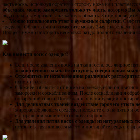
часть воска, используя обратную сторону ножа или пластмассо
объемная, можно заморозить только ту часть, которую Вы 
льда сильно заморозьте запачканную область. Затем проведит
Можно использовать утюг и бумажные салфетки
. Салфет
градусов. Область пятна разместите между 2-мя салфетками (са
Процесс нужно повторять несколько раз до полного удаления в
Как вывести воск с одежды?
Если после удаления воска на ткани осталось жирное пят
хозяйственного мыла без отдушек, специальным мыл
Откажитесь от использования различных растворите
испортиться.
Сложнее избавиться от воска на одежде, если он цветной
заморозки и соскабливанием. После соскабливания обраб
поваренной солью. После данных манипуляций постирайте
Для деликатных тканей воздействие горячего утюга н
жирорастворяющем средстве, положите его на пятно и ост
в стиральной машине, используя порошок.
Для
удаления пятна воска с одежды из натуральных т
потрите загрязнившееся место и постирайте вещь в стир