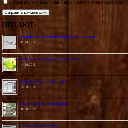
Сохранить моё имя, email и адрес сайта в этом браузере д
ЧИТАЮТ:
Заклёпки. Как рассчитать требуемую длину заклёпки
31.10.2018
Когда выручит быстрый онлайн кредит на карту
14.10.2018
Можно ли менять окна зимой?
10.09.2018
Помощь при получении кредита
30.08.2018
Колонны железобетонные