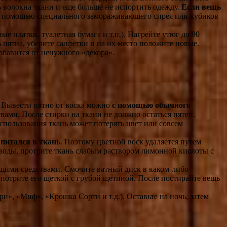
ь волокна ткани и еще больше не испортить одежду.
Если вещь
 с помощью специального замораживающего спрея или кубиков
платки, туалетная бумага и т.п.). Нагрейте утюг до 90
ь пятна, уберите салфетки и на их место положите новые.
збавится от ненужного «декора».
. Вывести пятно от воска можно
с помощью обычного
ми. После стирки на ткани не должно остаться пятен.
х использования ткань может потерять цвет или совсем
впитался в ткань
. Поэтому цветной воск удаляется путем
зводы, протрите ткань слабым раствором лимонной кислоты с
ющими средствами. Смочите ватный диск в каком-либо
и потрите его щеткой с грубой щетиной. После постирайте вещь
», «Миф», «Крошка Сорти и т.д.). Оставьте на ночь, затем