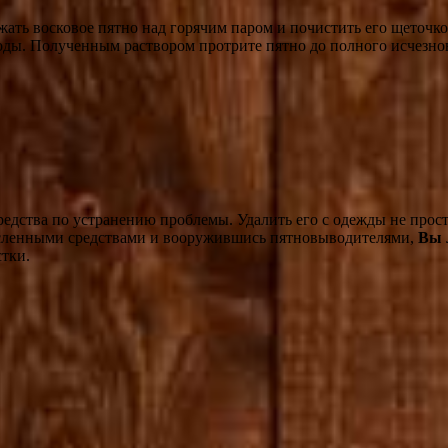
ржать восковое пятно над горячим паром и почистить его щеточ
 воды. Полученным раствором протрите пятно до полного исчезно
средства по устранению проблемы. Удалить его с одежды не прос
сленными средствами и вооружившись пятновыводителями,
Вы 
стки.