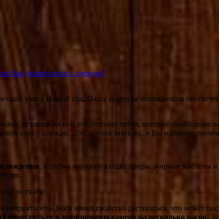
on Как удалить воск с одежды?
еский ужин, Новый год, Пасху и другие мероприятия без свечей.
ткани, оставляя на ней неприятные пятна, которые необходимо вы
алить воск с одежды. Достаточно знать их, и Вы избавите любим
исхождения
, в состав которого входят эфиры, жирные кислоты 
турах.
оска на ткани:
кая неприятность. Воск имеет свойство растекаться, что может 
те поместить ее в морозильную камеру на несколько часов
. З