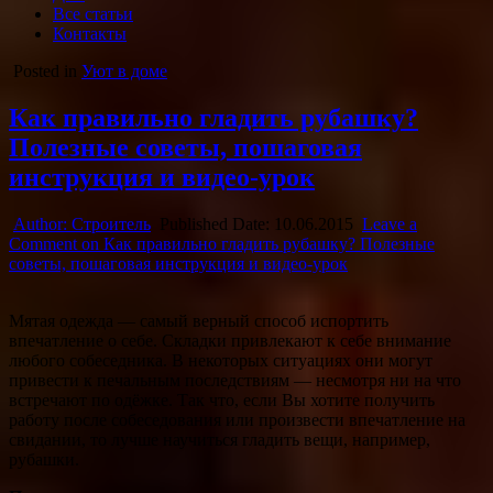
Все статьи
Контакты
Posted in
Уют в доме
Как правильно гладить рубашку?
Полезные советы, пошаговая
инструкция и видео-урок
Author:
Строитель
Published Date:
10.06.2015
Leave a
Comment
on Как правильно гладить рубашку? Полезные
советы, пошаговая инструкция и видео-урок
Мятая одежда — самый верный способ испортить
впечатление о себе. Складки привлекают к себе внимание
любого собеседника. В некоторых ситуациях они могут
привести к печальным последствиям — несмотря ни на что
встречают по одёжке. Так что, если Вы хотите получить
работу после
собеседования или произвести впечатление на
свидании, то лучше научиться гладить вещи, например,
рубашки.