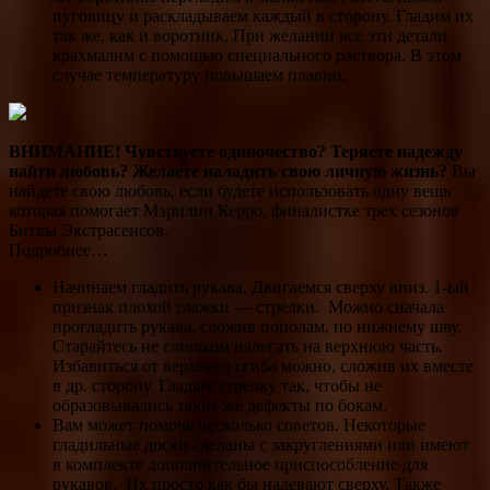
пуговицу и раскладываем каждый в сторону. Гладим их
так же, как и воротник. При желании все эти детали
крахмалим с помощью специального раствора. В этом
случае температуру повышаем плавно.
ВНИМАНИЕ!
Чувствуете одиночество? Теряете надежду
найти любовь? Желаете наладить свою личную жизнь?
Вы
найдете свою любовь, если будете использовать одну вещь
которая помогает Мэрилин Керро, финалистке трех сезонов
Битвы Экстрасенсов.
Подробнее…
Начинаем гладить рукава. Двигаемся сверху вниз. 1-ый
признак плохой глажки — стрелки. Можно сначала
прогладить рукава, сложив пополам, по нижнему шву.
Старайтесь не слишком налегать на верхнюю часть.
Избавиться от верхнего сгиба можно, сложив их вместе
в др. сторону. Гладьте стрелку так, чтобы не
образовывались такие же дефекты по бокам.
Вам может помочь несколько советов. Некоторые
гладильные доски сделаны с закруглениями или имеют
в комплекте дополнительное приспособление для
рукавов. Их просто как бы надевают сверху. Также