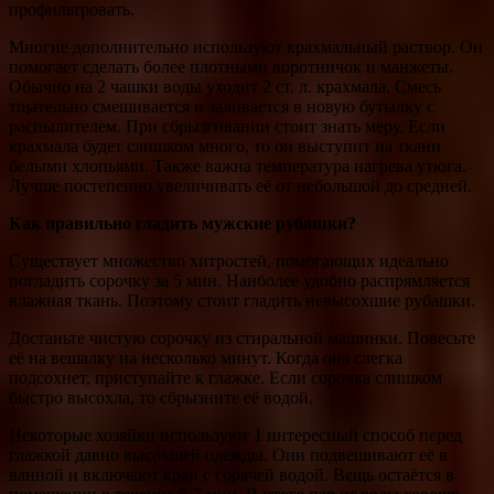
профильтровать.
Многие дополнительно используют крахмальный раствор. Он
помогает сделать более плотными воротничок и манжеты.
Обычно на 2 чашки воды уходит 2 ст. л. крахмала. Смесь
тщательно смешивается и заливается в новую бутылку с
распылителем. При сбрызгивании стоит знать меру. Если
крахмала будет слишком много, то он выступит на ткани
белыми хлопьями. Также важна температура нагрева утюга.
Лучше постепенно увеличивать её от небольшой до средней.
Как правильно гладить мужские рубашки?
Существует множество хитростей, помогающих идеально
погладить сорочку за 5 мин. Наиболее удобно распрямляется
влажная ткань. Поэтому стоит гладить невысохшие рубашки.
Достаньте чистую сорочку из стиральной машинки. Повесьте
её на вешалку на несколько минут. Когда она слегка
подсохнет, приступайте к глажке. Если сорочка слишком
быстро высохла, то сбрызните её водой.
Некоторые хозяйки используют 1 интересный способ перед
глажкой давно высохшей одежды. Они подвешивают её в
ванной и включают кран с горячей водой. Вещь остаётся в