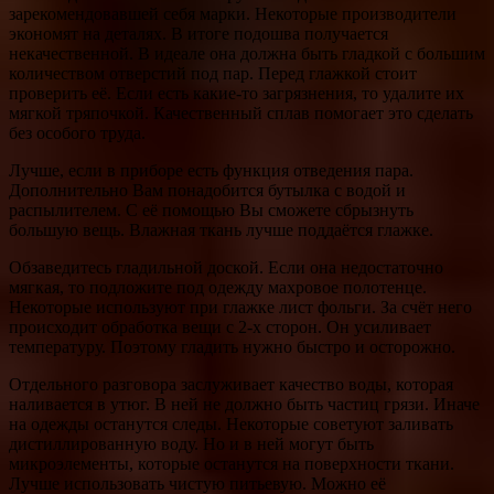
зарекомендовавшей себя марки. Некоторые производители
экономят на деталях. В итоге подошва получается
некачественной. В идеале она должна быть гладкой с большим
количеством отверстий под пар. Перед глажкой стоит
проверить её. Если есть какие-то загрязнения, то удалите их
мягкой тряпочкой. Качественный сплав помогает это сделать
без особого труда.
Лучше, если в приборе есть функция отведения пара.
Дополнительно Вам понадобится бутылка с водой и
распылителем. С её помощью Вы сможете сбрызнуть
большую вещь. Влажная ткань лучше поддаётся глажке.
Обзаведитесь гладильной доской. Если она недостаточно
мягкая, то подложите под одежду махровое полотенце.
Некоторые используют при глажке лист фольги. За счёт него
происходит обработка вещи с 2-х сторон. Он усиливает
температуру. Поэтому гладить нужно быстро и осторожно.
Отдельного разговора заслуживает качество воды, которая
наливается в утюг. В ней не должно быть частиц грязи. Иначе
на одежды останутся следы. Некоторые советуют заливать
дистиллированную воду. Но и в ней могут быть
микроэлементы, которые останутся на поверхности ткани.
Лучше использовать чистую питьевую. Можно её