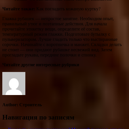
Читайте также:
Как погладить кожаную куртку?
Глажка рубашек — непростое занятие. Необходим опыт,
правильный утюг и поэтапные действия. Для начала
прочитайте этикетку вещи, определите её состав,
температурный режим глажки. Подготовьте бутылку с
пульверизатором. Лучше гладить только что выстиранные
сорочки. Начинайте с воротничка и манжет. Складки делать
не стоит — они придают рубашке несвежий вид. Затем
прогладьте рукава, передние полочки и спинку.
Читайте другие интересные рубрики
Author:
Строитель
Навигация по записям