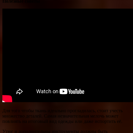
Полезные советы
Для того чтобы ткань идеально прогладилась, стоит учесть
множество деталей. Самая незначительная мелочь может
повлиять на итоговый вид одежды или даже испортить её.
Утюг и дополнительны инструменты должны быть