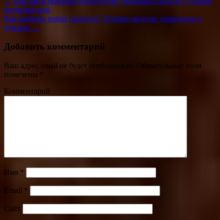
← Как мыть моющим пылесосом? Моющий пылесос: отзывы
потребителей
Как выбрать робот пылесос? Лучшие модели: сравнение и
отзывы →
Добавить комментарий
Ваш адрес email не будет опубликован.
Обязательные поля
помечены
*
Комментарий
Имя
*
Email
*
Сайт