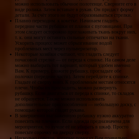
можно использовать обычное полотенце. Сверните его в
виде ролика. Затем вставьте в рукав. Он придаст форму
детали. За счёт этого не будут образовываться стрелки.
Плавно переходим к кокетке. Начинаем гладить
передние части рубашки от планки с пуговицами. При
этом следует осторожно проглаживать ткань вокруг них,
т. к. они могут оставить сильные отпечатки на ткани.
Ускорить процесс может сбрызгивание водой
проблемных мест через пульверизатор.
Некоторые хозяйки считают, что гладить следует
почасовой стрелке — от переда к спинке. На самом деле
можно выбирать тот вариант, который удобен именно
Вам. К примеру, сложите рубашку, прогладьте обе
полочки (передние части). Затем перейдите к спинке.
Гладьте её сверху вниз. К проблемным местам относятся
плечи. Чтобы их прогладить, можно развернуть
рубашку. Если двигаться от переда к спинке, то складок
не образуется. Также можно использовать
дополнительные приспособления — небольшую доску, с
помощью которой гладят рукава.
В завершении выглаженную рубашку нужно аккуратно
повесить на плечики. Если одежда предназначена для
мероприятия, то лучше её не убирать в шкаф. Просто
повесьте сорочку на дверцу сверху.
Несколько советов, которые помогут Вам правильно