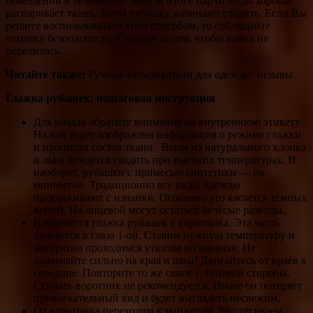
помещении в течение 5-7 мин. В итоге пар от воды хорошо
распаривает ткань. Затем рубашку начинают гладить. Если Вы
решите воспользоваться этим способом, то соблюдайте
технику безопасности. Следите за тем, чтобы ванна не
перелилась.
Читайте также:
Ручные отпариватели для одежды: отзывы
Глажка рубашек: пошаговая инструкция
Для начала обратите внимание на внутреннюю этикету.
На ней будет изображена информация о режиме глажки
и прописан состав ткани. Вещи из натурального хлопка
и льна придётся гладить при высоких температурах. И
наоборот, рубашки с примесью синтетики — на
минимуме. Традиционно все виды одежды
проглаживают с изнанки. Особенно это касается тёмных
вещей. На лицевой могут остаться белёсые разводы.
Начинается глажка рубашек с воротника. Эта часть
бросается в глаза 1-ой. Ставим нужную температуру и
аккуратно проходимся утюгом по изнанке. Не
нажимайте сильно на края и швы! Двигайтесь от краёв к
середине. Повторите то же самое с лицевой стороны.
Сгибать воротник не рекомендуется. Иначе он потеряет
привлекательный вид и будет выглядеть несвежим.
От воротника переходим к манжетам. Расстёгиваем