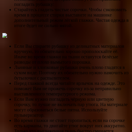
погладить рубашку:
Старайтесь гладить чистые сорочки. Чтобы сэкономить
время в процессе стирки выставите на машинке
дополнительный режим лёгкой глажки. Чистая одежда в
итоге будет не сильно мятой.
Если Вы стираете рубашку из деликатных материалов
вручную, то обязательно хорошо прополоскайте её.
Иначе во время глажки на ткани останутся белёсые
разводы от плохо вымытого порошка.
Льняные и хлопковые рубашки очень плохо гладятся в
сухом виде. Поэтому их обязательно нужно намочить из
бутылочки с распылителем.
Перед глажкой всегда читайте ярлычок на одежде. Это
поможет Вам не прожечь сорочку из-за неправильно
выставленного температурного режима.
Если Вам нужно погладить чёрную или цветную
сорочку, то лучше не включать пар утюга. На материале
могут образоваться белые пятна. Используйте
пульверизатор.
Во время глажки не стоит торопиться, если на сорочке
есть карманы, то двигайте утюг вокруг них аккуратно.
Только что выглаженная ткань быстро сминается.