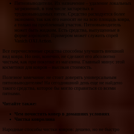
Пятновыводители. Их назначение – удаление локальных
загрязнений, в том числе застарелых и
трудновыводимых пятен. Средство расходуется более
экономно, так как его наносят не на всю площадь ковра,
а только на проблемный участок. Пятновыводитель
может быть жидким. Есть средства, выпущенные в
форме аэрозолей. Примером может служить спрей
Vanich OXI Action.
Все перечисленные средства способны улучшить внешний
вид ковра. Но они, конечно, не сделают его абсолютно
чистым, как при покупке из магазина. Главный минус этой
косметики для ковров – высокая стоимость.
Полезное замечание: не стоит доверять универсальным
пятновыводителям! На сегодняшний день еще не найдено
такого средства, которое бы могло справиться со всеми
пятнами.
Читайте также:
Чем почистить ковер в домашних условиях
Чистка ковролина
Народные способы чистки ковров: дешево, но не быстро