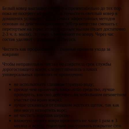
Белый ковер выглядит стильно и презентабельно до тех пор,
пока не посереет от грязи. Как почистить светлый ковер в
домашних условиях? Один самых эффективных методов
основан на действии крахмала: 500 гр вещества смешать с
перетертым на терке хозяйственным мылом (будет достаточно
2-3 ч. л. мыла). Эту смесь рассыпают по ковру. Через час
состав удаляют с помощью пылесоса.
Чистить как профессионал – главные правила ухода за
коврами
Чтобы неправильная чистка не сократила срок службы
дорогостоящего ковра, следует помнить о таких
универсальных правилах ее проведения:
не использовать слишком горячую воду;
прежде чем применять какое-либо средство, лучше
проверить, как оно действует, на небольшом незаметном
участке (на краю ковра);
лучше отказаться от слишком жестких щеток, так как
они могут испортить ворс;
не чистить «против шерсти»;
влажную уборку ковра проводить не чаще 1 раза в 3
месяца и всегда тщательно высушивать покрытие (это