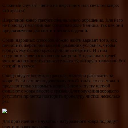
Сложный случай – пятно на шерстяном или светлом ковре:
что делать?
Шерстяной ковер требует специального обращения. Для него
не подойдут магазинные средства вроде Ваниша, так как они
предназначены для синтетических изделий.
Среди народных способов можно найти вариант того, как
почистить шерстяной ковер в домашних условиях, чтобы
вернуть ему былую красоту, но не испортить. И этим
средством является квашеная капуста. Но для таких целей
можно использовать только ту капусту, которую заквасили без
специй и уксуса.
Овощ следует вынуть из рассола, отжать и разложить на
ковре. Если вам не по душе капустный запах, то его можно
предварительно промыть водой. Затем капусту щеткой
счищают с ковра вместе с грязью. Для получения хорошего
результата придется повторить процедуру чистки несколько
раз.
Для приведения «в чувство» натурального ковра подойдут
снег и поваренная соль.