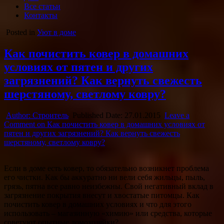
Все статьи
Контакты
Posted in
Уют в доме
Как почистить ковер в домашних
условиях от пятен и других
загрязнений? Как вернуть свежесть
шерстяному, светлому ковру?
Author:
Строитель
Published Date:
27.01.2015
Leave a
Comment
on Как почистить ковер в домашних условиях от
пятен и других загрязнений? Как вернуть свежесть
шерстяному, светлому ковру?
Если в доме есть ковер, то обязательно возникнет проблема
его чистки. Как бы аккуратно ни вели себя жильцы, пыль,
грязь, пятна все равно неизбежны. Свой негативный вклад в
загрязнение покрытия внесут и хвостатые питомцы. Как
почистить ковер в домашних условиях и что для
этого
использовать – магазинную «химию» или средства, которые
советуют опытные домохозяйки?