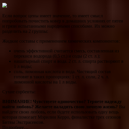
Если вопрос цены имеет значение, то имеет смысл
попробовать почистить ковер в домашних условиях от пятен
и грязи испытанными народными способами. Их можно
разделить на 2 группы:
Жидкие составы с применением химических компонентов:
очень эффективной считается смесь, составленная из
перекиси водорода (0,5 ст.) и соды (2 ст. л.);
нашатырный спирт и вода. 2 ст. л. спирта растворяют в
1 л воды;
соль, лимонная кислота и вода. Чистящий состав
готовят в таких пропорциях: 1 ст. л. соли, 2 ч. л.
лимонной кислоты на 1 л воды.
Сухие сорбенты:
ВНИМАНИЕ!
Чувствуете одиночество? Теряете надежду
найти любовь? Желаете наладить свою личную жизнь?
Вы
найдете свою любовь, если будете использовать одну вещь
которая помогает Мэрилин Керро, финалистке трех сезонов
Битвы Экстрасенсов.
Подробнее…