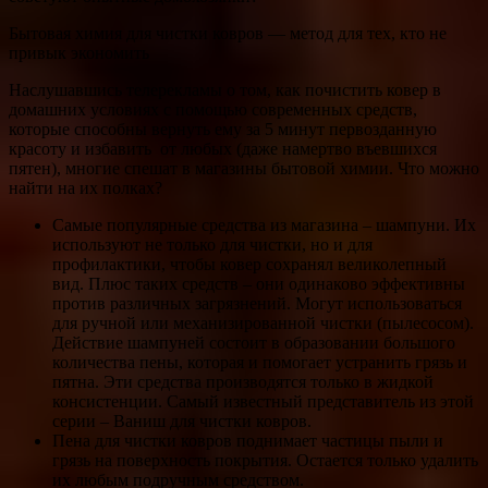
Бытовая химия для чистки ковров — метод для тех, кто не
привык экономить
Наслушавшись телерекламы о том, как почистить ковер в
домашних условиях с помощью современных средств,
которые способны вернуть ему за 5 минут первозданную
красоту и избавить от любых (даже намертво въевшихся
пятен), многие спешат в магазины бытовой химии. Что можно
найти на их полках?
Самые популярные средства из магазина – шампуни. Их
используют не только для чистки, но и для
профилактики, чтобы ковер сохранял великолепный
вид. Плюс таких средств – они одинаково эффективны
против различных загрязнений. Могут использоваться
для ручной или механизированной чистки (пылесосом).
Действие шампуней состоит в образовании большого
количества пены, которая и помогает устранить грязь и
пятна. Эти средства производятся только в жидкой
консистенции. Самый известный представитель из этой
серии – Ваниш для чистки ковров.
Пена для чистки ковров поднимает частицы пыли и
грязь на поверхность покрытия. Остается только удалить
их любым подручным средством.