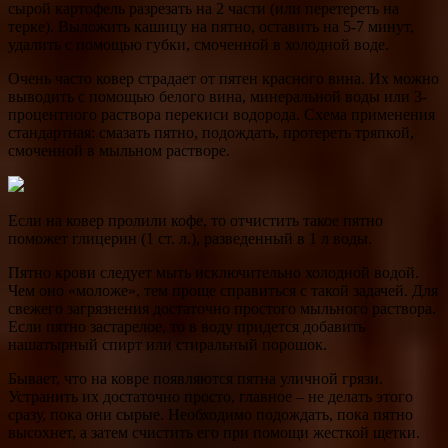
сырой картофель разрезать на 2 части (или перетереть на
терке). Выложить кашицу на пятно, оставить на 5-7 минут,
удалить с помощью губки, смоченной в холодной воде.
Очень часто ковер страдает от пятен красного вина. Их можно
выводить с помощью белого вина, минеральной воды или 3-
процентного раствора перекиси водорода. Схема применения
стандартная: смазать пятно, подождать, протереть тряпкой,
смоченной в мыльном растворе.
Если на ковер пролили кофе, то отчистить такое пятно
поможет глицерин (1 ст. л.), разведенный в 1 л воды.
Пятно крови следует мыть исключительно холодной водой.
Чем оно «моложе», тем проще справиться с такой задачей. Для
свежего загрязнения достаточно простого мыльного раствора.
Если пятно застарелое, то в воду придется добавить
нашатырный спирт или стиральный порошок.
Бывает, что на ковре появляются пятна уличной грязи.
Устранить их достаточно просто, главное – не делать этого
сразу, пока они сырые. Необходимо подождать, пока пятно
высохнет, а затем счистить его при помощи жесткой щетки.