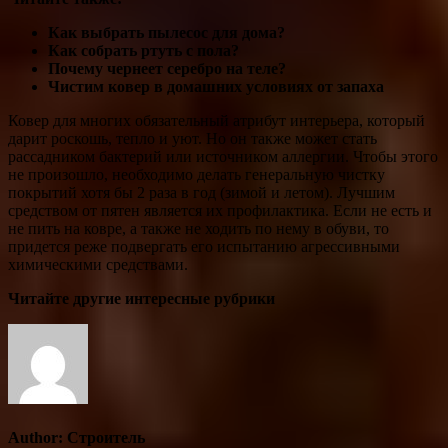
Как выбрать пылесос для дома?
Как собрать ртуть с пола?
Почему чернеет серебро на теле?
Чистим ковер в домашних условиях от запаха
Ковер для многих обязательный атрибут интерьера, который
дарит роскошь, тепло и уют. Но он также может стать
рассадником бактерий или источником аллергии. Чтобы этого
не произошло, необходимо делать генеральную чистку
покрытий хотя бы 2 раза в год (зимой и летом). Лучшим
средством от пятен является их профилактика. Если не есть и
не пить на ковре, а также не ходить по нему в обуви, то
придется реже подвергать его испытанию агрессивными
химическими средствами.
Читайте другие интересные рубрики
Author:
Строитель