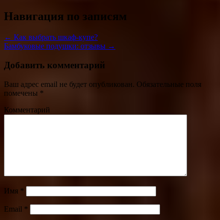
Навигация по записям
← Как выбрать шкаф-купе?
Бамбуковые подушки: отзывы →
Добавить комментарий
Ваш адрес email не будет опубликован.
Обязательные поля
помечены
*
Комментарий
Имя
*
Email
*