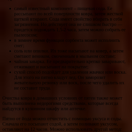
самый известный компонент – пищевая сода. Ее
рассыпают по всей поверхности ковра, затем жесткой
щеткой втирают. Сода имеет свойство вбирать в себя
загрязнения. Но действует она не слишком быстро —
придется подождать 1,5-2 часа, затем можно собрать ее
пылесосом;
в зимнее время функции сорбента может исполнить
снег;
соль или опилки. Их тоже насыпают на ковер, а затем
сметают веником, смоченным в мыльном составе;
чайная заварка. Ее предварительно крепко заваривают,
отжимают и насыпают на покрытие;
сухой способ подойдет для удаления жвачки или воска.
Для этого на пятно кладут лед. Он заморозит
жевательную резинку или воск, после чего удалить их
не составит труда.
Очистка ковра в домашних условиях от пятен также может
быть выполнена недорогими средствами, которые всегда
найдутся в кухонном шкафу или аптечке.
Пятно от йода можно отчистить с помощью уксуса и соды.
Сначала его посыпают содой, а затем поливают уксусом,
оставляют на 12 часов. Можно использовать другой метод: