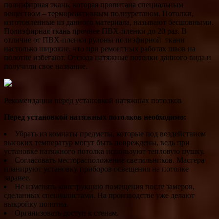
полиэфирная ткань, которая пропитана специальным
веществом – термореактивным полиуретаном. Потолки,
изготовленные из данного материала, называют бесшовными.
Полиэфирная ткань прочнее ПВХ-пленки до 20 раз. В
отличие от ПВХ-пленки рулоны полиэфирной ткани
настолько широкие, что при ремонтных работах швов на
полотне избегают. Отсюда натяжные потолки данного вида и
получили свое название.
Рекомендации перед установкой натяжных потолков
Перед установкой натяжных потолков необходимо:
Убрать из комнаты предметы, которые под воздействием
высоких температур могут быть повреждены, ведь при
установке натяжного потолка используют тепловую пушку.
Согласовать месторасположение светильников. Мастера
планируют установку приборов освещения на потолке
заранее.
Не изменять конструкцию помещения после замеров,
сделанных специалистами. На производстве уже делают
выкройку полотна.
Организовать доступ к стенам.