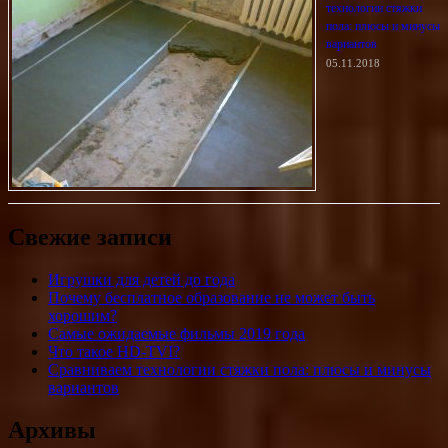
технологии стяжки
пола: плюсы и минусы
вариантов
05.11.2018
Свежие записи
Игрушки для детей до года
Почему бесплатное образование не может быть
хорошим?
Самые ожидаемые фильмы 2019 года
Что такое HD-TVI?
Сравниваем технологии стяжки пола: плюсы и минусы
вариантов
Архивы