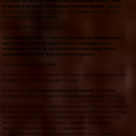
Сегодня же натяжной потолок в квартире может себе
позволить человек со средним уровнем дохода
, так как
развитие технологийупростило натяжныхпотолков, что
повлияло на их стоимость.
Что такое натяжные потолки?
Натяжной потолок – это конструкция из специального
материала, которая закрепляется мастерами под
основным потолком на металлическом (чаще всего
алюминиевом) или пластиковом каркасе.
Виды натяжных потолков
Основная форма натяжного потолка – эластичное полотно,
натянутое по всей площади потолка.
Существует
два вида натяжных потолков
: натяжные
потолки из ПВХ-пленки и бесшовные натяжные потолки.
Большинство сегодняшних натяжных потолков делаются
из мягкой поливинилхлоридной пленки (ПВХ). Она очень
тонкая, не превышает толщину 0,35 мм. Несмотря на это
материал достаточно прочный. Такая пленка может
выдержать отскок пробки от шампанского.
Другой материал для натяжных потолков – тонкая