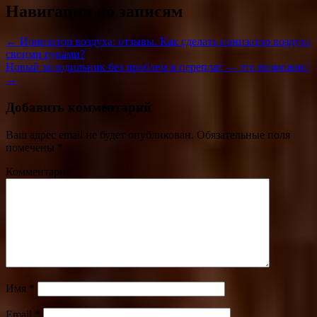
Навигация по записям
← Ионизатор воздуха: отзывы. Как сделать ионизатор воздуха
своими руками?
Новый холодильник без проблем и переплат — это возможно!
→
Добавить комментарий
Ваш адрес email не будет опубликован.
Обязательные поля
помечены
*
Комментарий
Имя
*
Email
*