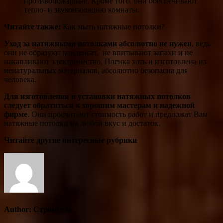
противопожарные. Кроме того, они обеспечивают
тепло- и звукоизоляцию комнаты.
Читайте также:
Как мыть натяжные потолки?
Уход за натяжными потолками абсолютно не нужен
, ведь
они не образуют конденсат, не впитывают запахи и не
накапливают электричество. Пленка хоть и изготовлена из
ненатуральных материалов, абсолютно безопасна для
человека.
Для изготовления и установки натяжных потолков
следует обратиться к хорошим мастерам и надежной
фирме
. Они просчитают стоимость работ и предложат Вам
натяжные потолки на любой вкус и достаток.
Читайте другие интересные рубрики
Author:
Строитель