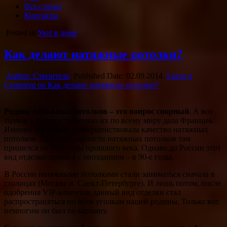
Все статьи
Контакты
Posted in
Уют в доме
Как делают натяжные потолки?
Author:
Строитель
Published Date:
02.09.2014
Leave a
Comment
on Как делают натяжные потолки?
Родина натяжных потолков – это вопрос спорный
. А вот
толчок к распространению их по всему миру дала Франция.
Именно эта страна усовершенствовала качество натяжных
потолков. Пик популярности натяжных потолков там
пришелся на 60-е годы прошлого века. Однако до России
этот
вид отделки пришел с опозданием – в 90-е годы.
В России натяжными потолками стали заниматься сначала в
столицах (Москве и Санкт-Петербурге). И лишь потом, после
одобрения VIP-клиентов данный вид отделки стал
распространяться по всем уголкам нашей родины. Только вот
немногим он был по карману.