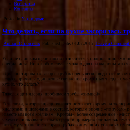
Все статьи
Контакты
Posted in
Уют в доме
Что делать, если на кухне засорилась т
Author:
Строитель
Published Date:
01.07.2015
Leave a Comment
Если не слишком щепетильно относиться к пользованию кухонно
специалиста. Но в любом случае можно для начала попытаться 
«Диагностировать» засор в трубах очень легко: вода застаивае
ведь ее причины одинаковы: скопление крохотных твердых част
кухне, что делать?
Тяжелая артиллерия: пробиваем трубы «химией»
Есть люди, которые предпочитают не тратить время на экспери
кислотами и щелочами в составе, которым вполне «по зубам» р
известным всем хозяйкам «Кротом». Более современные «Мист
Схема использования таких средств примерно одинакова: нужно,
поэтому устранение засора в трубах в домашних условиях именн