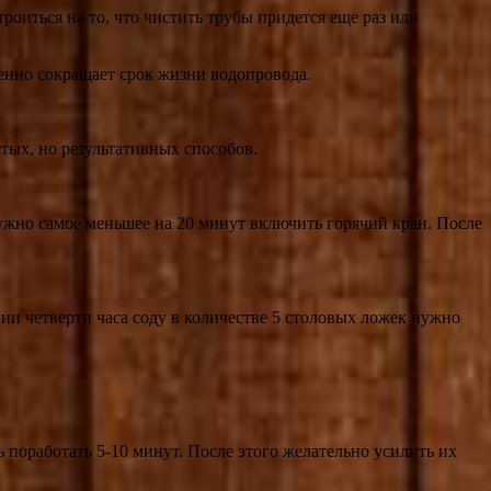
оиться на то, что чистить трубы придется еще раз или
енно сокращает срок жизни водопровода.
стых, но результативных способов.
нужно самое меньшее на 20 минут включить горячий кран. После
ии четверти часа соду в количестве 5 столовых ложек нужно
 поработать 5-10 минут. После этого желательно усилить их