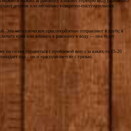
ть можно и нужно. В раковину вливают горячую воду (примерно
делают десяток или несколько возвратно-поступательных
ой. Это металлическое приспособление отправляют в трубу, в
лючать кран или вливать в раковину в воду — она будет
у по силам справиться с проблемой всего за каких-то 15-20
опадает пар – он и «расправляется» с грязью.