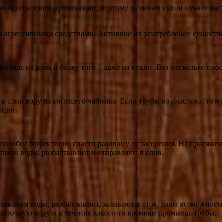
и одноразовом применении, поэтому хозяевам кухни нужно настр
а агрессивными средствами. Активное их употребление существ
выходя из дома и более того – даже из кухни. Вот несколько про
 в слив воду из кипящего чайника. Если трубы из пластика, то 
зацию.
пособна эффективно спасти раковину от засорения. На протяжен
стакан воды, разбалтывают и отправляют в слив.
таканом воды, разбалтывают, заливают в сток, дают возможность
роточную воду и в течение какого-то времени промывая трубы.