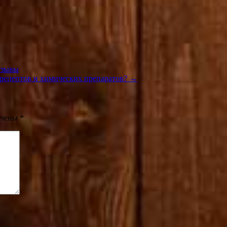
тзывы
 рецептов и химических препаратов? →
ечены
*