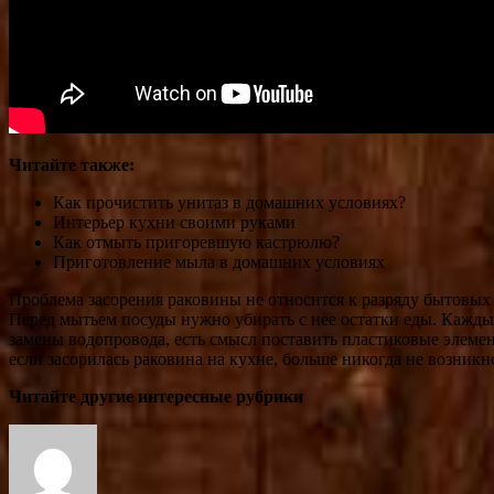
Читайте также:
Как прочистить унитаз в домашних условиях?
Интерьер кухни своими руками
Как отмыть пригоревшую кастрюлю?
Приготовление мыла в домашних условиях
Проблема засорения раковины не относится к разряду бытовых 
Перед мытьем посуды нужно убирать с нее остатки еды. Кажды
замены водопровода, есть смысл поставить пластиковые элемен
если засорилась раковина на кухне, больше никогда не возникне
Читайте другие интересные рубрики