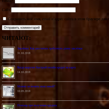
Email
*
Сайт
Сохранить моё имя, email и адрес сайта в этом браузере д
ЧИТАЮТ:
Заклёпки. Как рассчитать требуемую длину заклёпки
31.10.2018
Когда выручит быстрый онлайн кредит на карту
14.10.2018
Можно ли менять окна зимой?
10.09.2018
Помощь при получении кредита