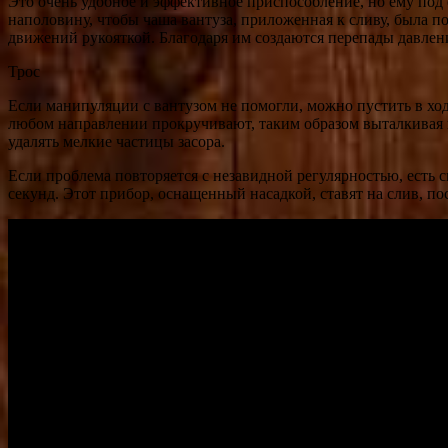
Это очень удобное и эффективное приспособление, но ему под
наполовину, чтобы чаша вантуза, приложенная к сливу, была п
движений рукояткой. Благодаря им создаются перепады давлени
Трос
Если манипуляции с вантузом не помогли, можно пустить в ход
любом направлении прокручивают, таким образом выталкивая п
удалять мелкие частицы засора.
Если проблема повторяется с незавидной регулярностью, есть 
секунд. Этот прибор, оснащенный насадкой, ставят на слив, по