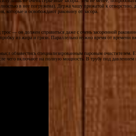
 силу лишь не очень серьезные засоры. Тем не менее, попробова
олностью в нее погружена). Держа чашу прижатой к отверстию, 
я, которые и освобождают раковину от засора.
 трос — он должен справиться даже с очень засоренной раковин
робку из жира и грязи. Параллельно нужно время от времени вк
смысл обзавестись специализированным паровым очистителем. Ем
сле чего включают на полную мощность. В трубу под давлением п