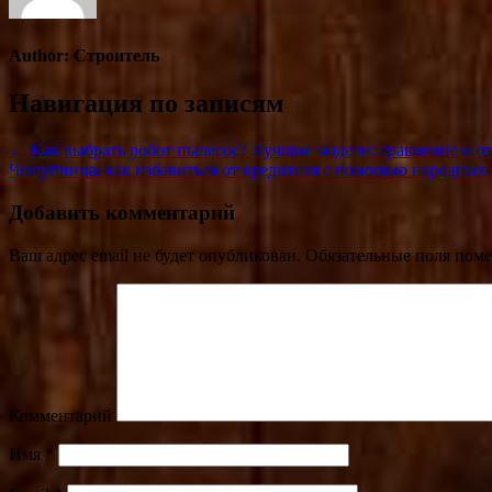
Author:
Строитель
Навигация по записям
← Как выбрать робот пылесос? Лучшие модели: сравнение и о
Чешуйница: как избавиться от вредителя с помощью народных
Добавить комментарий
Ваш адрес email не будет опубликован.
Обязательные поля пом
Комментарий
Имя
*