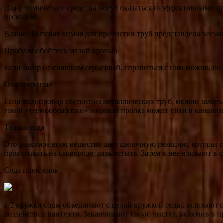
Даже химические средства могут оказаться неэффективными пр
несколько.
Важно! Бытовая химия для прочистки труб представлена весьм
Пробуем обойтись малой кровью
Если засор не слишком серьезный, справиться с ним можно, не 
Ошпаривание
Если водопровод состоит из металлических труб, можно залить
такой «термообработки» жировая пробка может уйти в канали
Только сода
Это знакомое всем вещество дает щелочную реакцию, которая с
прокаливать на сковороде, дать остыть. Затем в нее вливают в 
Сода плюс соль
1/2 кружки соды объединяют с целой кружкой соды, заливают с
воздействие вантузом. Заканчивают такую чистку, включив в п