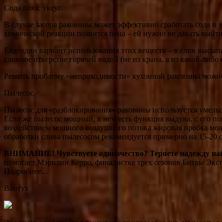
Сода плюс уксус
В случае засора раковины может эффективно сработать сода и у
химической реакции появится пена – ей нужно не давать выйти
Еще один вариант использования этих веществ – в слив высып
сливное отверстие горячей водой (не из крана, а из какой-либ
Решить проблему «непроходимости» кухонной раковины можно 
Пылесос
Пылесос для «разблокирования» раковины используется умельца
Если же пылесос мощный, в нем есть функция выдува, с его п
воздействием мощного воздушного потока жировая пробка может
обработки слива пылесосом рекомендуется примерно на 15-20 с
ВНИМАНИЕ!
Чувствуете одиночество? Теряете надежду н
помогает Мэрилин Керро, финалистке трех сезонов Битвы Экст
Подробнее…
Вантуз