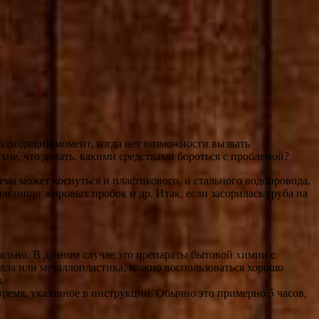
подходящий момент, когда нет возможности вызвать
ухне, что делать, какими средствами бороться с проблемой?
ема может коснуться и пластикового, и стального водопровода,
ов пищи жировых пробок и др. Итак, если засорилась труба на
ально. В данном случае это препараты бытовой химии с
алла или металлопластика, можно воспользоваться хорошо
м.
время, указанное в инструкции. Обычно это примерно 5 часов,