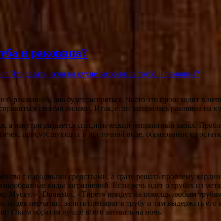
руба и раковина?
on Что делать, если на кухне засорилась труба и раковина?
й раковиной, она будет засоряться. Часто это происходит в не
справиться своими силами. Итак, если
засорилась раковина на к
тся, а изнутри раздается специфический неприятный запах. Пробл
ичек, присутствующих в проточной воде, образование из остатк
менты с народными средствами, а сразу решать проблему кардин
азнообразные виды загрязнений. Если речь идет о трубах из мет
ер Мускул», Domestos, «Тирет» придут на помощь любым труба
 надев перчатки, залить препарат в трубу и там выдержать его 
о таким образом лучше всего затевать на ночь.