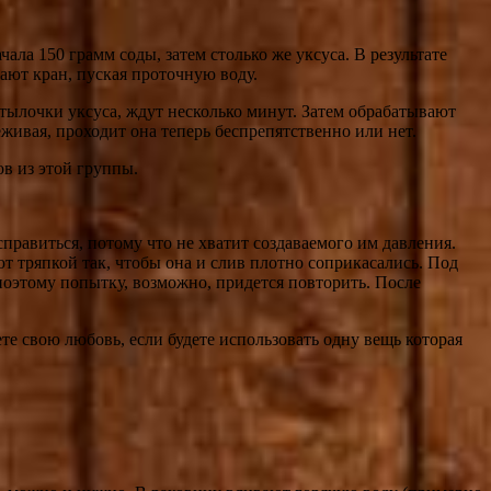
ала 150 грамм соды, затем столько же уксуса. В результате
вают кран, пуская проточную воду.
тылочки уксуса, ждут несколько минут. Затем обрабатывают
еживая, проходит она теперь беспрепятственно или нет.
в из этой группы.
равиться, потому что не хватит создаваемого им давления.
 тряпкой так, чтобы она и слив плотно соприкасались. Под
поэтому попытку, возможно, придется повторить. После
е свою любовь, если будете использовать одну вещь которая