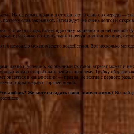
ксус. Их не размешивают, а отправляют в слив по очереди — снач
, поэтому слив закрывают. Затем ждут (не очень долго) и откры
ают ½ стакана соды, потом вдогонку заливают пол небольшой бу
о емкости) и только потом пускают горячую проточную воду, отсл
и с помощью механического воздействия. Вот несколько методо
ми давно и успешно, но обычный бытовой агрегат может и не сп
омощью можно попробовать решить проблему. Трубку оборачивают
 оказаться в канализации — правда, не всегда с первого раза, 
екунд открыть кран с горячей водой.
айти любовь? Желаете наладить свою личную жизнь?
Вы найдет
расенсов.